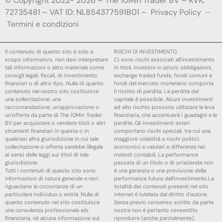
© Copyright 2022- 2026 – The 10Min Trader BV – KVK:
72735481 – VAT ID: NL854377591B01 –
Privacy Policy
–
Termini e condizioni
Il contenuto di questo sito è solo a
RISCHI DI INVESTIMENTO
scopo informativo, non devi interpretare
Ci sono rischi associati all’investimento
tali informazioni o altro materiale come
in titoli. Investire in azioni, obbligazioni,
consigli legali, fiscali, di investimento,
exchange traded funds, fondi comuni e
finanziari o di altro tipo. Nulla di quanto
fondi del mercato monetario comporta
contenuto nel nostro sito costituisce
il rischio di perdita. La perdita del
una sollecitazione, una
capitale è possibile. Alcuni investimenti
raccomandazione, un’approvazione o
ad alto rischio possono utilizzare la leva
un’offerta da parte di The 10Min Trader
finanziaria, che accentuerà i guadagni e le
BV per acquistare o vendere titoli o altri
perdite. Gli investimenti esteri
strumenti finanziari in questa o in
comportano rischi speciali, tra cui una
qualsiasi altra giurisdizione in cui tale
maggiore volatilità e rischi politici,
sollecitazione o offerta sarebbe illegale
economici e valutari e differenze nei
ai sensi delle leggi sui titoli di tale
metodi contabili. La performance
giurisdizione.
passata di un titolo o di un’azienda non
Tutti i contenuti di questo sito sono
è una garanzia o una previsione della
informazioni di natura generale e non
performance futura dell’investimento.La
riguardano le circostanze di un
totalità dei contenuti presenti nel sito
particolare individuo o entità. Nulla di
internet è tutelata dal diritto d’autore.
quanto contenuto nel sito costituisce
Senza previo consenso scritto da parte
una consulenza professionale e/o
nostra non è pertanto consentito
finanziaria, né alcuna informazione sul
riprodurre (anche parzialmente),