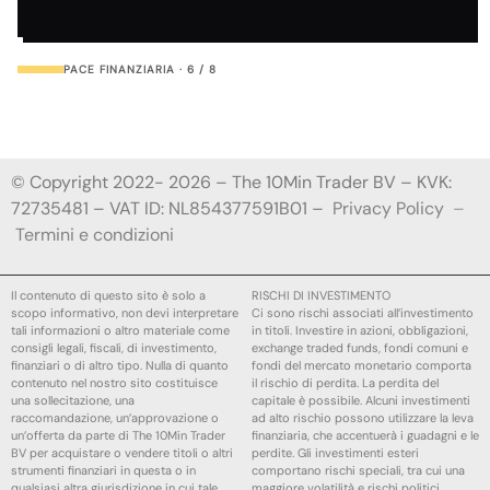
PACE FINANZIARIA · 6 / 8
© Copyright 2022- 2026 – The 10Min Trader BV – KVK:
72735481 – VAT ID: NL854377591B01 –
Privacy Policy
–
Termini e condizioni
Il contenuto di questo sito è solo a
RISCHI DI INVESTIMENTO
scopo informativo, non devi interpretare
Ci sono rischi associati all’investimento
tali informazioni o altro materiale come
in titoli. Investire in azioni, obbligazioni,
consigli legali, fiscali, di investimento,
exchange traded funds, fondi comuni e
finanziari o di altro tipo. Nulla di quanto
fondi del mercato monetario comporta
contenuto nel nostro sito costituisce
il rischio di perdita. La perdita del
una sollecitazione, una
capitale è possibile. Alcuni investimenti
raccomandazione, un’approvazione o
ad alto rischio possono utilizzare la leva
un’offerta da parte di The 10Min Trader
finanziaria, che accentuerà i guadagni e le
BV per acquistare o vendere titoli o altri
perdite. Gli investimenti esteri
strumenti finanziari in questa o in
comportano rischi speciali, tra cui una
qualsiasi altra giurisdizione in cui tale
maggiore volatilità e rischi politici,