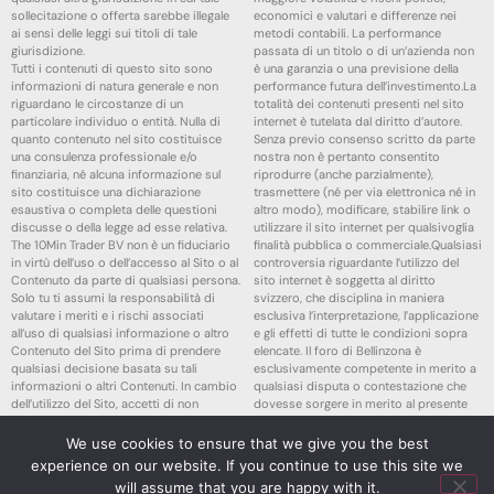
sollecitazione o offerta sarebbe illegale
economici e valutari e differenze nei
ai sensi delle leggi sui titoli di tale
metodi contabili. La performance
giurisdizione.
passata di un titolo o di un’azienda non
Tutti i contenuti di questo sito sono
è una garanzia o una previsione della
informazioni di natura generale e non
performance futura dell’investimento.La
riguardano le circostanze di un
totalità dei contenuti presenti nel sito
particolare individuo o entità. Nulla di
internet è tutelata dal diritto d’autore.
quanto contenuto nel sito costituisce
Senza previo consenso scritto da parte
una consulenza professionale e/o
nostra non è pertanto consentito
finanziaria, né alcuna informazione sul
riprodurre (anche parzialmente),
sito costituisce una dichiarazione
trasmettere (né per via elettronica né in
esaustiva o completa delle questioni
altro modo), modificare, stabilire link o
discusse o della legge ad esse relativa.
utilizzare il sito internet per qualsivoglia
The 10Min Trader BV non è un fiduciario
finalità pubblica o commerciale.Qualsiasi
in virtù dell’uso o dell’accesso al Sito o al
controversia riguardante l’utilizzo del
Contenuto da parte di qualsiasi persona.
sito internet è soggetta al diritto
Solo tu ti assumi la responsabilità di
svizzero, che disciplina in maniera
valutare i meriti e i rischi associati
esclusiva l’interpretazione, l’applicazione
all’uso di qualsiasi informazione o altro
e gli effetti di tutte le condizioni sopra
Contenuto del Sito prima di prendere
elencate. Il foro di Bellinzona è
qualsiasi decisione basata su tali
esclusivamente competente in merito a
informazioni o altri Contenuti. In cambio
qualsiasi disputa o contestazione che
dell’utilizzo del Sito, accetti di non
dovesse sorgere in merito al presente
ritenere The 10Min Trader BV, i suoi
sito internet e al suo utilizzo.
affiliati o qualsiasi terzo fornitore di
Accedendo e continuando nella lettura
We use cookies to ensure that we give you the best
servizi responsabile di eventuali
dei contenuti di questo sito Web
experience on our website. If you continue to use this site we
richieste di risarcimento danni derivanti
dichiari di aver letto, compreso e
will assume that you are happy with it.
da qualsiasi decisione presa sulla base
accettato le sopracitate informazioni