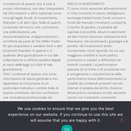
Il contenuto di questo sito è solo a
RISCHI DI INVESTIMENTO
scopo informativo, non devi interpretare
Ci sono rischi associati all’investimento
tali informazioni o altro materiale come
in titoli. Investire in azioni, obbligazioni,
consigli legali, fiscali, di investimento,
exchange traded funds, fondi comuni e
finanziari o di altro tipo. Nulla di quanto
fondi del mercato monetario comporta
contenuto nel nostro sito costituisce
il rischio di perdita. La perdita del
una sollecitazione, una
capitale è possibile. Alcuni investimenti
raccomandazione, un’approvazione o
ad alto rischio possono utilizzare la leva
un’offerta da parte di The 10Min Trader
finanziaria, che accentuerà i guadagni e le
BV per acquistare o vendere titoli o altri
perdite. Gli investimenti esteri
strumenti finanziari in questa o in
comportano rischi speciali, tra cui una
qualsiasi altra giurisdizione in cui tale
maggiore volatilità e rischi politici,
sollecitazione o offerta sarebbe illegale
economici e valutari e differenze nei
ai sensi delle leggi sui titoli di tale
metodi contabili. La performance
giurisdizione.
passata di un titolo o di un’azienda non
Tutti i contenuti di questo sito sono
è una garanzia o una previsione della
informazioni di natura generale e non
performance futura dell’investimento.La
riguardano le circostanze di un
totalità dei contenuti presenti nel sito
particolare individuo o entità. Nulla di
internet è tutelata dal diritto d’autore.
quanto contenuto nel sito costituisce
Senza previo consenso scritto da parte
una consulenza professionale e/o
nostra non è pertanto consentito
finanziaria, né alcuna informazione sul
riprodurre (anche parzialmente),
sito costituisce una dichiarazione
trasmettere (né per via elettronica né in
We use cookies to ensure that we give you the best
esaustiva o completa delle questioni
altro modo), modificare, stabilire link o
experience on our website. If you continue to use this site we
discusse o della legge ad esse relativa.
utilizzare il sito internet per qualsivoglia
will assume that you are happy with it.
The 10Min Trader BV non è un fiduciario
finalità pubblica o commerciale.Qualsiasi
in virtù dell’uso o dell’accesso al Sito o al
controversia riguardante l’utilizzo del
Ok
Contenuto da parte di qualsiasi persona.
sito internet è soggetta al diritto