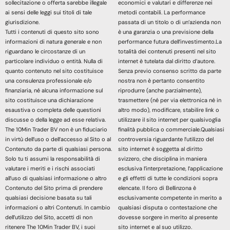
sollecitazione o offerta sarebbe illegale
economici e valutari e differenze nei
ai sensi delle leggi sui titoli di tale
metodi contabili. La performance
giurisdizione.
passata di un titolo o di un’azienda non
Tutti i contenuti di questo sito sono
è una garanzia o una previsione della
informazioni di natura generale e non
performance futura dell’investimento.La
riguardano le circostanze di un
totalità dei contenuti presenti nel sito
particolare individuo o entità. Nulla di
internet è tutelata dal diritto d’autore.
quanto contenuto nel sito costituisce
Senza previo consenso scritto da parte
una consulenza professionale e/o
nostra non è pertanto consentito
finanziaria, né alcuna informazione sul
riprodurre (anche parzialmente),
sito costituisce una dichiarazione
trasmettere (né per via elettronica né in
esaustiva o completa delle questioni
altro modo), modificare, stabilire link o
discusse o della legge ad esse relativa.
utilizzare il sito internet per qualsivoglia
The 10Min Trader BV non è un fiduciario
finalità pubblica o commerciale.Qualsiasi
in virtù dell’uso o dell’accesso al Sito o al
controversia riguardante l’utilizzo del
Contenuto da parte di qualsiasi persona.
sito internet è soggetta al diritto
Solo tu ti assumi la responsabilità di
svizzero, che disciplina in maniera
valutare i meriti e i rischi associati
esclusiva l’interpretazione, l’applicazione
all’uso di qualsiasi informazione o altro
e gli effetti di tutte le condizioni sopra
Contenuto del Sito prima di prendere
elencate. Il foro di Bellinzona è
qualsiasi decisione basata su tali
esclusivamente competente in merito a
informazioni o altri Contenuti. In cambio
qualsiasi disputa o contestazione che
dell’utilizzo del Sito, accetti di non
dovesse sorgere in merito al presente
ritenere The 10Min Trader BV, i suoi
sito internet e al suo utilizzo.