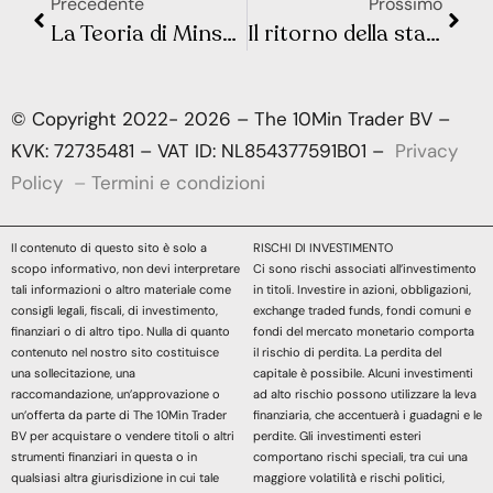
Precedente
Prossimo
La Teoria di Minsky e le 3 Fasi dei Mercati Finanziari
Il ritorno della stagflazione: perché l’estate 2025 è un test decisivo per i mercati
© Copyright 2022- 2026 – The 10Min Trader BV –
KVK: 72735481 – VAT ID: NL854377591B01 –
Privacy
Policy
–
Termini e condizioni
Il contenuto di questo sito è solo a
RISCHI DI INVESTIMENTO
scopo informativo, non devi interpretare
Ci sono rischi associati all’investimento
tali informazioni o altro materiale come
in titoli. Investire in azioni, obbligazioni,
consigli legali, fiscali, di investimento,
exchange traded funds, fondi comuni e
finanziari o di altro tipo. Nulla di quanto
fondi del mercato monetario comporta
contenuto nel nostro sito costituisce
il rischio di perdita. La perdita del
una sollecitazione, una
capitale è possibile. Alcuni investimenti
raccomandazione, un’approvazione o
ad alto rischio possono utilizzare la leva
un’offerta da parte di The 10Min Trader
finanziaria, che accentuerà i guadagni e le
BV per acquistare o vendere titoli o altri
perdite. Gli investimenti esteri
strumenti finanziari in questa o in
comportano rischi speciali, tra cui una
qualsiasi altra giurisdizione in cui tale
maggiore volatilità e rischi politici,