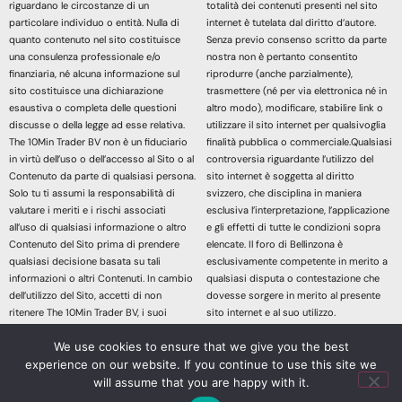
riguardano le circostanze di un
totalità dei contenuti presenti nel sito
particolare individuo o entità. Nulla di
internet è tutelata dal diritto d’autore.
quanto contenuto nel sito costituisce
Senza previo consenso scritto da parte
una consulenza professionale e/o
nostra non è pertanto consentito
finanziaria, né alcuna informazione sul
riprodurre (anche parzialmente),
sito costituisce una dichiarazione
trasmettere (né per via elettronica né in
esaustiva o completa delle questioni
altro modo), modificare, stabilire link o
discusse o della legge ad esse relativa.
utilizzare il sito internet per qualsivoglia
The 10Min Trader BV non è un fiduciario
finalità pubblica o commerciale.Qualsiasi
in virtù dell’uso o dell’accesso al Sito o al
controversia riguardante l’utilizzo del
Contenuto da parte di qualsiasi persona.
sito internet è soggetta al diritto
Solo tu ti assumi la responsabilità di
svizzero, che disciplina in maniera
valutare i meriti e i rischi associati
esclusiva l’interpretazione, l’applicazione
all’uso di qualsiasi informazione o altro
e gli effetti di tutte le condizioni sopra
Contenuto del Sito prima di prendere
elencate. Il foro di Bellinzona è
qualsiasi decisione basata su tali
esclusivamente competente in merito a
informazioni o altri Contenuti. In cambio
qualsiasi disputa o contestazione che
dell’utilizzo del Sito, accetti di non
dovesse sorgere in merito al presente
ritenere The 10Min Trader BV, i suoi
sito internet e al suo utilizzo.
affiliati o qualsiasi terzo fornitore di
Accedendo e continuando nella lettura
We use cookies to ensure that we give you the best
servizi responsabile di eventuali
dei contenuti di questo sito Web
richieste di risarcimento danni derivanti
dichiari di aver letto, compreso e
experience on our website. If you continue to use this site we
da qualsiasi decisione presa sulla base
accettato le sopracitate informazioni
will assume that you are happy with it.
di informazioni o altri Contenuti messi a
legali.