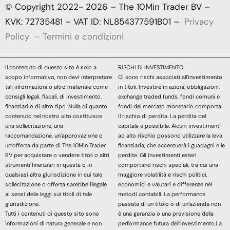
© Copyright 2022- 2026 – The 10Min Trader BV –
KVK: 72735481 – VAT ID: NL854377591B01 –
Privacy
Policy
–
Termini e condizioni
Il contenuto di questo sito è solo a
RISCHI DI INVESTIMENTO
scopo informativo, non devi interpretare
Ci sono rischi associati all’investimento
tali informazioni o altro materiale come
in titoli. Investire in azioni, obbligazioni,
consigli legali, fiscali, di investimento,
exchange traded funds, fondi comuni e
finanziari o di altro tipo. Nulla di quanto
fondi del mercato monetario comporta
contenuto nel nostro sito costituisce
il rischio di perdita. La perdita del
una sollecitazione, una
capitale è possibile. Alcuni investimenti
raccomandazione, un’approvazione o
ad alto rischio possono utilizzare la leva
un’offerta da parte di The 10Min Trader
finanziaria, che accentuerà i guadagni e le
BV per acquistare o vendere titoli o altri
perdite. Gli investimenti esteri
strumenti finanziari in questa o in
comportano rischi speciali, tra cui una
qualsiasi altra giurisdizione in cui tale
maggiore volatilità e rischi politici,
sollecitazione o offerta sarebbe illegale
economici e valutari e differenze nei
ai sensi delle leggi sui titoli di tale
metodi contabili. La performance
giurisdizione.
passata di un titolo o di un’azienda non
Tutti i contenuti di questo sito sono
è una garanzia o una previsione della
informazioni di natura generale e non
performance futura dell’investimento.La