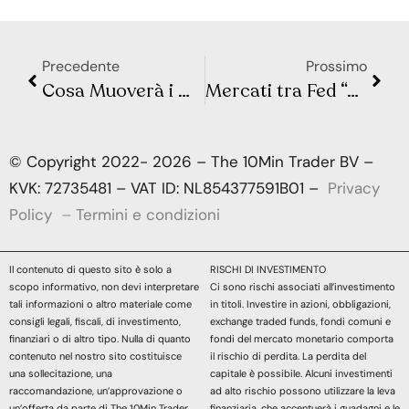
Precedente
Prossimo
Cosa Muoverà i Mercati: Dati Lavoro USA e Nuove Mosse della BCE
Mercati tra Fed “al buio”, Germania in frenata e scossa dal Giappone
© Copyright 2022- 2026 – The 10Min Trader BV –
KVK: 72735481 – VAT ID: NL854377591B01 –
Privacy
Policy
–
Termini e condizioni
Il contenuto di questo sito è solo a
RISCHI DI INVESTIMENTO
scopo informativo, non devi interpretare
Ci sono rischi associati all’investimento
tali informazioni o altro materiale come
in titoli. Investire in azioni, obbligazioni,
consigli legali, fiscali, di investimento,
exchange traded funds, fondi comuni e
finanziari o di altro tipo. Nulla di quanto
fondi del mercato monetario comporta
contenuto nel nostro sito costituisce
il rischio di perdita. La perdita del
una sollecitazione, una
capitale è possibile. Alcuni investimenti
raccomandazione, un’approvazione o
ad alto rischio possono utilizzare la leva
un’offerta da parte di The 10Min Trader
finanziaria, che accentuerà i guadagni e le