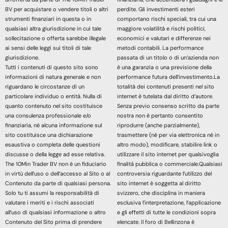
BV per acquistare o vendere titoli o altri
perdite. Gli investimenti esteri
strumenti finanziari in questa o in
comportano rischi speciali, tra cui una
qualsiasi altra giurisdizione in cui tale
maggiore volatilità e rischi politici,
sollecitazione o offerta sarebbe illegale
economici e valutari e differenze nei
ai sensi delle leggi sui titoli di tale
metodi contabili. La performance
giurisdizione.
passata di un titolo o di un’azienda non
Tutti i contenuti di questo sito sono
è una garanzia o una previsione della
informazioni di natura generale e non
performance futura dell’investimento.La
riguardano le circostanze di un
totalità dei contenuti presenti nel sito
particolare individuo o entità. Nulla di
internet è tutelata dal diritto d’autore.
quanto contenuto nel sito costituisce
Senza previo consenso scritto da parte
una consulenza professionale e/o
nostra non è pertanto consentito
finanziaria, né alcuna informazione sul
riprodurre (anche parzialmente),
sito costituisce una dichiarazione
trasmettere (né per via elettronica né in
esaustiva o completa delle questioni
altro modo), modificare, stabilire link o
discusse o della legge ad esse relativa.
utilizzare il sito internet per qualsivoglia
The 10Min Trader BV non è un fiduciario
finalità pubblica o commerciale.Qualsiasi
in virtù dell’uso o dell’accesso al Sito o al
controversia riguardante l’utilizzo del
Contenuto da parte di qualsiasi persona.
sito internet è soggetta al diritto
Solo tu ti assumi la responsabilità di
svizzero, che disciplina in maniera
valutare i meriti e i rischi associati
esclusiva l’interpretazione, l’applicazione
all’uso di qualsiasi informazione o altro
e gli effetti di tutte le condizioni sopra
Contenuto del Sito prima di prendere
elencate. Il foro di Bellinzona è