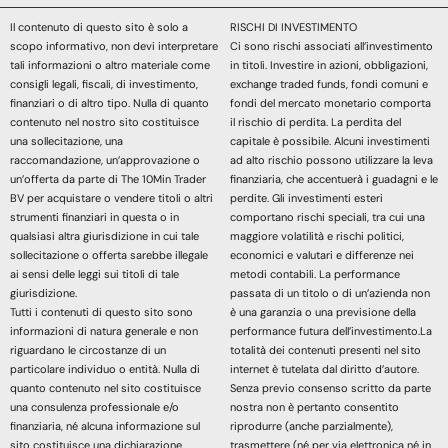
Il contenuto di questo sito è solo a
RISCHI DI INVESTIMENTO
scopo informativo, non devi interpretare
Ci sono rischi associati all’investimento
tali informazioni o altro materiale come
in titoli. Investire in azioni, obbligazioni,
consigli legali, fiscali, di investimento,
exchange traded funds, fondi comuni e
finanziari o di altro tipo. Nulla di quanto
fondi del mercato monetario comporta
contenuto nel nostro sito costituisce
il rischio di perdita. La perdita del
una sollecitazione, una
capitale è possibile. Alcuni investimenti
raccomandazione, un’approvazione o
ad alto rischio possono utilizzare la leva
un’offerta da parte di The 10Min Trader
finanziaria, che accentuerà i guadagni e le
BV per acquistare o vendere titoli o altri
perdite. Gli investimenti esteri
strumenti finanziari in questa o in
comportano rischi speciali, tra cui una
qualsiasi altra giurisdizione in cui tale
maggiore volatilità e rischi politici,
sollecitazione o offerta sarebbe illegale
economici e valutari e differenze nei
ai sensi delle leggi sui titoli di tale
metodi contabili. La performance
giurisdizione.
passata di un titolo o di un’azienda non
Tutti i contenuti di questo sito sono
è una garanzia o una previsione della
informazioni di natura generale e non
performance futura dell’investimento.La
riguardano le circostanze di un
totalità dei contenuti presenti nel sito
particolare individuo o entità. Nulla di
internet è tutelata dal diritto d’autore.
quanto contenuto nel sito costituisce
Senza previo consenso scritto da parte
una consulenza professionale e/o
nostra non è pertanto consentito
finanziaria, né alcuna informazione sul
riprodurre (anche parzialmente),
sito costituisce una dichiarazione
trasmettere (né per via elettronica né in