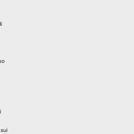
i
so
i
 sui