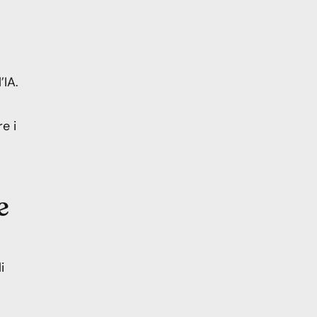
’IA.
e i
e
i