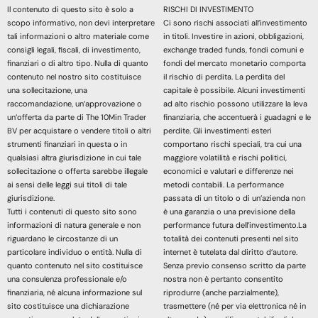
Il contenuto di questo sito è solo a
RISCHI DI INVESTIMENTO
scopo informativo, non devi interpretare
Ci sono rischi associati all’investimento
tali informazioni o altro materiale come
in titoli. Investire in azioni, obbligazioni,
consigli legali, fiscali, di investimento,
exchange traded funds, fondi comuni e
finanziari o di altro tipo. Nulla di quanto
fondi del mercato monetario comporta
contenuto nel nostro sito costituisce
il rischio di perdita. La perdita del
una sollecitazione, una
capitale è possibile. Alcuni investimenti
raccomandazione, un’approvazione o
ad alto rischio possono utilizzare la leva
un’offerta da parte di The 10Min Trader
finanziaria, che accentuerà i guadagni e le
BV per acquistare o vendere titoli o altri
perdite. Gli investimenti esteri
strumenti finanziari in questa o in
comportano rischi speciali, tra cui una
qualsiasi altra giurisdizione in cui tale
maggiore volatilità e rischi politici,
sollecitazione o offerta sarebbe illegale
economici e valutari e differenze nei
ai sensi delle leggi sui titoli di tale
metodi contabili. La performance
giurisdizione.
passata di un titolo o di un’azienda non
Tutti i contenuti di questo sito sono
è una garanzia o una previsione della
informazioni di natura generale e non
performance futura dell’investimento.La
riguardano le circostanze di un
totalità dei contenuti presenti nel sito
particolare individuo o entità. Nulla di
internet è tutelata dal diritto d’autore.
quanto contenuto nel sito costituisce
Senza previo consenso scritto da parte
una consulenza professionale e/o
nostra non è pertanto consentito
finanziaria, né alcuna informazione sul
riprodurre (anche parzialmente),
sito costituisce una dichiarazione
trasmettere (né per via elettronica né in