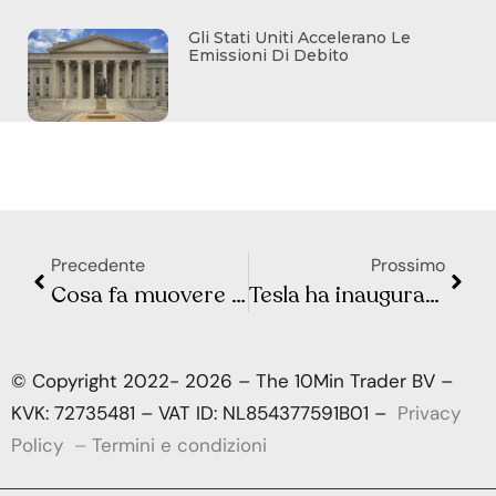
Gli Stati Uniti Accelerano Le
Emissioni Di Debito
Precedente
Prossimo
Cosa fa muovere i mercati? Sintesi Macro – Settimana 11
Tesla ha inaugurato la Gigafactory a Berlino
© Copyright 2022- 2026 – The 10Min Trader BV –
KVK: 72735481 – VAT ID: NL854377591B01 –
Privacy
Policy
–
Termini e condizioni