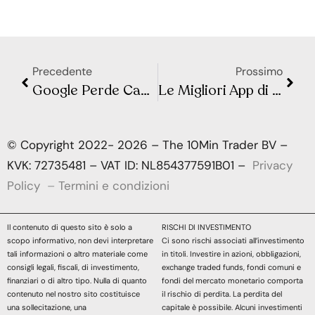
Precedente
Prossimo
Google Perde Causa Antitrust negli USA: Possibile Divisione in Arrivo
Le Migliori App di Budgeting per il 2024: Quale Scegliere per Gestire al Meglio le Tue Finanze?
© Copyright 2022- 2026 – The 10Min Trader BV –
KVK: 72735481 – VAT ID: NL854377591B01 –
Privacy
Policy
–
Termini e condizioni
Il contenuto di questo sito è solo a
RISCHI DI INVESTIMENTO
scopo informativo, non devi interpretare
Ci sono rischi associati all’investimento
tali informazioni o altro materiale come
in titoli. Investire in azioni, obbligazioni,
consigli legali, fiscali, di investimento,
exchange traded funds, fondi comuni e
finanziari o di altro tipo. Nulla di quanto
fondi del mercato monetario comporta
contenuto nel nostro sito costituisce
il rischio di perdita. La perdita del
una sollecitazione, una
capitale è possibile. Alcuni investimenti