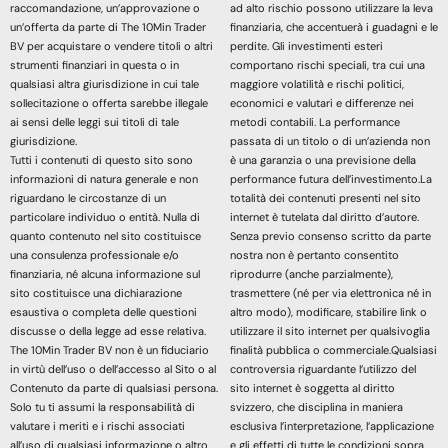
raccomandazione, un’approvazione o
ad alto rischio possono utilizzare la leva
un’offerta da parte di The 10Min Trader
finanziaria, che accentuerà i guadagni e le
BV per acquistare o vendere titoli o altri
perdite. Gli investimenti esteri
strumenti finanziari in questa o in
comportano rischi speciali, tra cui una
qualsiasi altra giurisdizione in cui tale
maggiore volatilità e rischi politici,
sollecitazione o offerta sarebbe illegale
economici e valutari e differenze nei
ai sensi delle leggi sui titoli di tale
metodi contabili. La performance
giurisdizione.
passata di un titolo o di un’azienda non
Tutti i contenuti di questo sito sono
è una garanzia o una previsione della
informazioni di natura generale e non
performance futura dell’investimento.La
riguardano le circostanze di un
totalità dei contenuti presenti nel sito
particolare individuo o entità. Nulla di
internet è tutelata dal diritto d’autore.
quanto contenuto nel sito costituisce
Senza previo consenso scritto da parte
una consulenza professionale e/o
nostra non è pertanto consentito
finanziaria, né alcuna informazione sul
riprodurre (anche parzialmente),
sito costituisce una dichiarazione
trasmettere (né per via elettronica né in
esaustiva o completa delle questioni
altro modo), modificare, stabilire link o
discusse o della legge ad esse relativa.
utilizzare il sito internet per qualsivoglia
The 10Min Trader BV non è un fiduciario
finalità pubblica o commerciale.Qualsiasi
in virtù dell’uso o dell’accesso al Sito o al
controversia riguardante l’utilizzo del
Contenuto da parte di qualsiasi persona.
sito internet è soggetta al diritto
Solo tu ti assumi la responsabilità di
svizzero, che disciplina in maniera
valutare i meriti e i rischi associati
esclusiva l’interpretazione, l’applicazione
all’uso di qualsiasi informazione o altro
e gli effetti di tutte le condizioni sopra