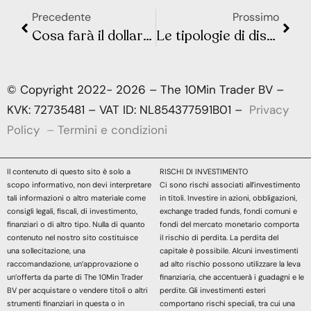
Precedente
Prossimo
Cosa farà il dollaro nel 2022?
Le tipologie di disoccupazione
© Copyright 2022- 2026 – The 10Min Trader BV –
KVK: 72735481 – VAT ID: NL854377591B01 –
Privacy
Policy
–
Termini e condizioni
Il contenuto di questo sito è solo a
RISCHI DI INVESTIMENTO
scopo informativo, non devi interpretare
Ci sono rischi associati all’investimento
tali informazioni o altro materiale come
in titoli. Investire in azioni, obbligazioni,
consigli legali, fiscali, di investimento,
exchange traded funds, fondi comuni e
finanziari o di altro tipo. Nulla di quanto
fondi del mercato monetario comporta
contenuto nel nostro sito costituisce
il rischio di perdita. La perdita del
una sollecitazione, una
capitale è possibile. Alcuni investimenti
raccomandazione, un’approvazione o
ad alto rischio possono utilizzare la leva
un’offerta da parte di The 10Min Trader
finanziaria, che accentuerà i guadagni e le
BV per acquistare o vendere titoli o altri
perdite. Gli investimenti esteri
strumenti finanziari in questa o in
comportano rischi speciali, tra cui una