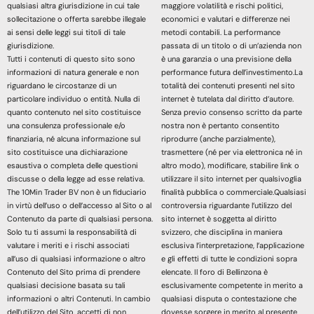
qualsiasi altra giurisdizione in cui tale
maggiore volatilità e rischi politici,
sollecitazione o offerta sarebbe illegale
economici e valutari e differenze nei
ai sensi delle leggi sui titoli di tale
metodi contabili. La performance
giurisdizione.
passata di un titolo o di un’azienda non
Tutti i contenuti di questo sito sono
è una garanzia o una previsione della
informazioni di natura generale e non
performance futura dell’investimento.La
riguardano le circostanze di un
totalità dei contenuti presenti nel sito
particolare individuo o entità. Nulla di
internet è tutelata dal diritto d’autore.
quanto contenuto nel sito costituisce
Senza previo consenso scritto da parte
una consulenza professionale e/o
nostra non è pertanto consentito
finanziaria, né alcuna informazione sul
riprodurre (anche parzialmente),
sito costituisce una dichiarazione
trasmettere (né per via elettronica né in
esaustiva o completa delle questioni
altro modo), modificare, stabilire link o
discusse o della legge ad esse relativa.
utilizzare il sito internet per qualsivoglia
The 10Min Trader BV non è un fiduciario
finalità pubblica o commerciale.Qualsiasi
in virtù dell’uso o dell’accesso al Sito o al
controversia riguardante l’utilizzo del
Contenuto da parte di qualsiasi persona.
sito internet è soggetta al diritto
Solo tu ti assumi la responsabilità di
svizzero, che disciplina in maniera
valutare i meriti e i rischi associati
esclusiva l’interpretazione, l’applicazione
all’uso di qualsiasi informazione o altro
e gli effetti di tutte le condizioni sopra
Contenuto del Sito prima di prendere
elencate. Il foro di Bellinzona è
qualsiasi decisione basata su tali
esclusivamente competente in merito a
informazioni o altri Contenuti. In cambio
qualsiasi disputa o contestazione che
dell’utilizzo del Sito, accetti di non
dovesse sorgere in merito al presente