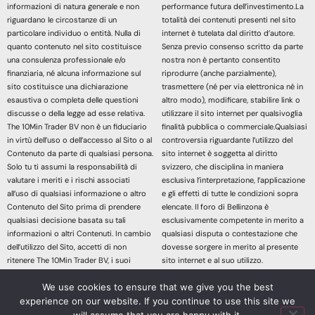
informazioni di natura generale e non
performance futura dell’investimento.La
riguardano le circostanze di un
totalità dei contenuti presenti nel sito
particolare individuo o entità. Nulla di
internet è tutelata dal diritto d’autore.
quanto contenuto nel sito costituisce
Senza previo consenso scritto da parte
una consulenza professionale e/o
nostra non è pertanto consentito
finanziaria, né alcuna informazione sul
riprodurre (anche parzialmente),
sito costituisce una dichiarazione
trasmettere (né per via elettronica né in
esaustiva o completa delle questioni
altro modo), modificare, stabilire link o
discusse o della legge ad esse relativa.
utilizzare il sito internet per qualsivoglia
The 10Min Trader BV non è un fiduciario
finalità pubblica o commerciale.Qualsiasi
in virtù dell’uso o dell’accesso al Sito o al
controversia riguardante l’utilizzo del
Contenuto da parte di qualsiasi persona.
sito internet è soggetta al diritto
Solo tu ti assumi la responsabilità di
svizzero, che disciplina in maniera
valutare i meriti e i rischi associati
esclusiva l’interpretazione, l’applicazione
all’uso di qualsiasi informazione o altro
e gli effetti di tutte le condizioni sopra
Contenuto del Sito prima di prendere
elencate. Il foro di Bellinzona è
qualsiasi decisione basata su tali
esclusivamente competente in merito a
informazioni o altri Contenuti. In cambio
qualsiasi disputa o contestazione che
dell’utilizzo del Sito, accetti di non
dovesse sorgere in merito al presente
ritenere The 10Min Trader BV, i suoi
sito internet e al suo utilizzo.
affiliati o qualsiasi terzo fornitore di
Accedendo e continuando nella lettura
We use cookies to ensure that we give you the best
servizi responsabile di eventuali
dei contenuti di questo sito Web
richieste di risarcimento danni derivanti
dichiari di aver letto, compreso e
experience on our website. If you continue to use this site we
da qualsiasi decisione presa sulla base
accettato le sopracitate informazioni