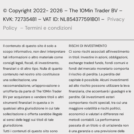
© Copyright 2022- 2026 – The 10Min Trader BV –
KVK: 72735481 – VAT ID: NL854377591B01 –
Privacy
Policy
–
Termini e condizioni
Il contenuto di questo sito è solo a
RISCHI DI INVESTIMENTO
scopo informativo, non devi interpretare
Ci sono rischi associati all’investimento
tali informazioni o altro materiale come
in titoli. Investire in azioni, obbligazioni,
consigli legali, fiscali, di investimento,
exchange traded funds, fondi comuni e
finanziari o di altro tipo. Nulla di quanto
fondi del mercato monetario comporta
contenuto nel nostro sito costituisce
il rischio di perdita. La perdita del
una sollecitazione, una
capitale è possibile. Alcuni investimenti
raccomandazione, un’approvazione o
ad alto rischio possono utilizzare la leva
un’offerta da parte di The 10Min Trader
finanziaria, che accentuerà i guadagni e le
BV per acquistare o vendere titoli o altri
perdite. Gli investimenti esteri
strumenti finanziari in questa o in
comportano rischi speciali, tra cui una
qualsiasi altra giurisdizione in cui tale
maggiore volatilità e rischi politici,
sollecitazione o offerta sarebbe illegale
economici e valutari e differenze nei
ai sensi delle leggi sui titoli di tale
metodi contabili. La performance
giurisdizione.
passata di un titolo o di un’azienda non
Tutti i contenuti di questo sito sono
è una garanzia o una previsione della