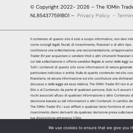
© Copyright 2022- 2026 – The 10Min Trader
NL854377591B01 –
Privacy Policy
–
Termin
Il contenuto di questo sito è solo a scopo informativo, non devi inte
come consigli legali, fiscali, di investimento, finanziari o di altro tip
costituisce una sollecitazione, una raccomandazione, un’approvazion
Trader BV per acquistare o vendere titoli o altri strumenti finanziari i
cui tale sollecitazione o offerta sarebbe illegale ai sensi delle leggi sui
Tutti i contenuti di questo sito sono informazioni di natura generale
particolare individuo o entità. Nulla di quanto contenuto nel sito co
finanziaria, né alcuna informazione sul sito costituisce una dichiara
discusse o della legge ad esse relativa. The 10Min Trader BV non è un f
Sito o al Contenuto da parte di qualsiasi persona. Solo tu ti assumi la
rischi associati all’uso di qualsiasi informazione o altro Contenuto 
decisione basata su tali informazioni o altri Contenuti. In cambio dell’
The 10Min Trader BV, i suoi affiliati o qualsiasi terzo fornitore di serv
risarcimento danni derivanti da qualsiasi decisione presa sulla base
tua disposizione attraverso il Sito.
We use cookies to ensure that we give you th