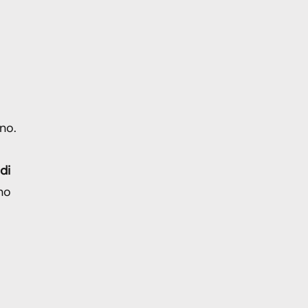
nno.
di
nno