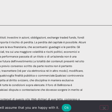
titoli. Investire in azioni, obbligazioni, exchange traded funds, fondi
ta il rischio di perdita. La perdita del capitale è possibile. Alcuni
re la leva finanziaria, che accentuerà i guadagni e le perdite. Gli
li, tra cui una maggiore volatilità e rischi politici, economici e
 La performance passata di un titolo o di un’azienda non è una
futura dell’investimento.La totalità dei contenuti presenti nel sito
enza previo consenso scritto da parte nostra non è pertanto
 trasmettere (né per via elettronica né in altro modo), modificare,
per qualsivoglia finalità pubblica o commerciale.Qualsiasi controversia
getta al diritto svizzero, che disciplina in maniera esclusiva
 di tutte le condizioni sopra elencate. Il foro di Bellinzona è
lsiasi disputa o contestazione che dovesse sorgere in merito al
contenuti di questo sito Web dichiari di aver letto, compreso e
.
ill assume that you are happy with it.
Ok