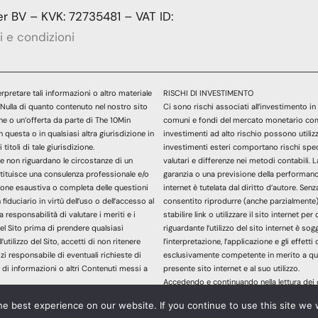
 BV – KVK: 72735481 – VAT ID:
i e condizioni
rpretare tali informazioni o altro materiale
RISCHI DI INVESTIMENTO
o. Nulla di quanto contenuto nel nostro sito
Ci sono rischi associati all’investimento in 
e o un’offerta da parte di The 10Min
comuni e fondi del mercato monetario compor
n questa o in qualsiasi altra giurisdizione in
investimenti ad alto rischio possono utilizza
 titoli di tale giurisdizione.
investimenti esteri comportano rischi specia
 e non riguardano le circostanze di un
valutari e differenze nei metodi contabili.
stituisce una consulenza professionale e/o
garanzia o una previsione della performance 
zione esaustiva o completa delle questioni
internet è tutelata dal diritto d’autore. S
iduciario in virtù dell’uso o dell’accesso al
consentito riprodurre (anche parzialmente),
 responsabilità di valutare i meriti e i
stabilire link o utilizzare il sito internet 
del Sito prima di prendere qualsiasi
riguardante l’utilizzo del sito internet è sog
utilizzo del Sito, accetti di non ritenere
l’interpretazione, l’applicazione e gli effetti
izi responsabile di eventuali richieste di
esclusivamente competente in merito a qua
 di informazioni o altri Contenuti messi a
presente sito internet e al suo utilizzo.
Accedendo e continuando nella lettura dei 
accettato le sopracitate informazioni legali
e best experience on our website. If you continue to use this site we w