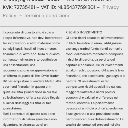
KVK: 72735481 – VAT ID: NL854377591B01 –
Privacy
Policy
–
Termini e condizioni
Il contenuto di questo sito è solo a
RISCHI DI INVESTIMENTO
scopo informativo, non devi interpretare
Ci sono rischi associati all’investimento
tali informazioni o altro materiale come
in titoli. Investire in azioni, obbligazioni,
consigli legali, fiscali, di investimento,
exchange traded funds, fondi comuni e
finanziari o di altro tipo. Nulla di quanto
fondi del mercato monetario comporta
contenuto nel nostro sito costituisce
il rischio di perdita. La perdita del
una sollecitazione, una
capitale è possibile. Alcuni investimenti
raccomandazione, un’approvazione o
ad alto rischio possono utilizzare la leva
un’offerta da parte di The 10Min Trader
finanziaria, che accentuerà i guadagni e le
BV per acquistare o vendere titoli o altri
perdite. Gli investimenti esteri
strumenti finanziari in questa o in
comportano rischi speciali, tra cui una
qualsiasi altra giurisdizione in cui tale
maggiore volatilità e rischi politici,
sollecitazione o offerta sarebbe illegale
economici e valutari e differenze nei
ai sensi delle leggi sui titoli di tale
metodi contabili. La performance
giurisdizione.
passata di un titolo o di un’azienda non
Tutti i contenuti di questo sito sono
è una garanzia o una previsione della
informazioni di natura generale e non
performance futura dell’investimento.La
riguardano le circostanze di un
totalità dei contenuti presenti nel sito