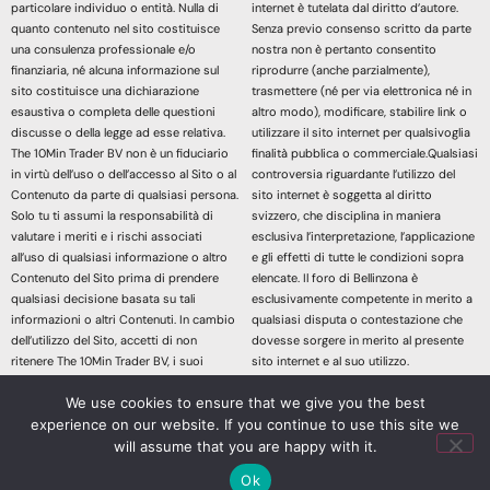
particolare individuo o entità. Nulla di
internet è tutelata dal diritto d’autore.
quanto contenuto nel sito costituisce
Senza previo consenso scritto da parte
una consulenza professionale e/o
nostra non è pertanto consentito
finanziaria, né alcuna informazione sul
riprodurre (anche parzialmente),
sito costituisce una dichiarazione
trasmettere (né per via elettronica né in
esaustiva o completa delle questioni
altro modo), modificare, stabilire link o
discusse o della legge ad esse relativa.
utilizzare il sito internet per qualsivoglia
The 10Min Trader BV non è un fiduciario
finalità pubblica o commerciale.Qualsiasi
in virtù dell’uso o dell’accesso al Sito o al
controversia riguardante l’utilizzo del
Contenuto da parte di qualsiasi persona.
sito internet è soggetta al diritto
Solo tu ti assumi la responsabilità di
svizzero, che disciplina in maniera
valutare i meriti e i rischi associati
esclusiva l’interpretazione, l’applicazione
all’uso di qualsiasi informazione o altro
e gli effetti di tutte le condizioni sopra
Contenuto del Sito prima di prendere
elencate. Il foro di Bellinzona è
qualsiasi decisione basata su tali
esclusivamente competente in merito a
informazioni o altri Contenuti. In cambio
qualsiasi disputa o contestazione che
dell’utilizzo del Sito, accetti di non
dovesse sorgere in merito al presente
ritenere The 10Min Trader BV, i suoi
sito internet e al suo utilizzo.
affiliati o qualsiasi terzo fornitore di
Accedendo e continuando nella lettura
We use cookies to ensure that we give you the best
servizi responsabile di eventuali
dei contenuti di questo sito Web
experience on our website. If you continue to use this site we
richieste di risarcimento danni derivanti
dichiari di aver letto, compreso e
da qualsiasi decisione presa sulla base
accettato le sopracitate informazioni
will assume that you are happy with it.
di informazioni o altri Contenuti messi a
legali.
Ok
tua disposizione attraverso il Sito.