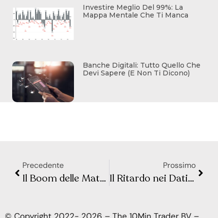
Investire Meglio Del 99%: La
Mappa Mentale Che Ti Manca
Banche Digitali: Tutto Quello Che
Devi Sapere (e Non Ti Dicono)
Precedente
Prossimo
Il Boom delle Materie Prime è Finito? Come la Cina Sta Cambiando il Mercato
Il Ritardo nei Dati del BLS Scatena il Caos sui Mercati
© Copyright 2022- 2026 – The 10Min Trader BV –