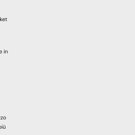
ket
e in
zzo
più