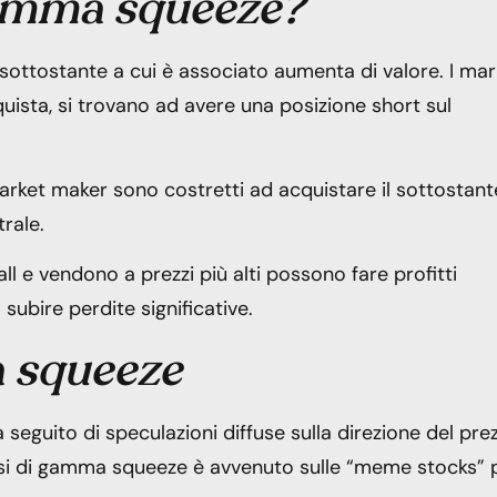
gamma squeeze?
 sottostante a cui è associato aumenta di valore. I mar
quista, si trovano ad avere una posizione short sul
market maker sono costretti ad acquistare il sottostant
rale.
ll e vendono a prezzi più alti possono fare profitti
ubire perdite significative.
 squeeze
eguito di speculazioni diffuse sulla direzione del pre
osi di gamma squeeze è avvenuto sulle “meme stocks” 