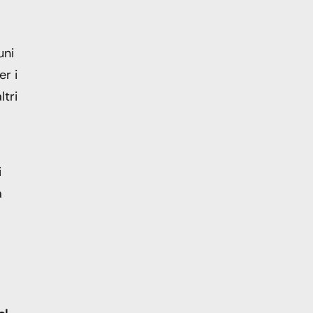
uni
r i
ltri
i
a