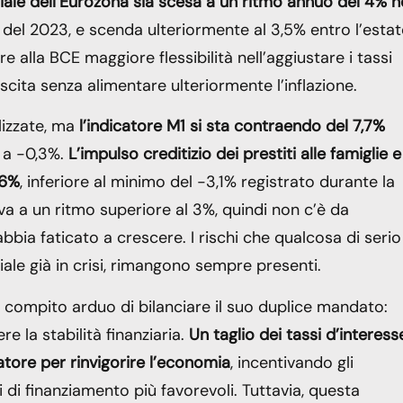
riale dell’Eurozona sia scesa a un ritmo annuo del 4% n
si del 2023, e scenda ulteriormente al 3,5% entro l’estat
 alla BCE maggiore flessibilità nell’aggiustare i tassi
escita senza alimentare ulteriormente l’inflazione.
lizzate, ma
l’indicatore M1 si sta contraendo del 7,7%
i a -0,3%.
L’impulso creditizio dei prestiti alle famiglie e
,6%
, inferiore al minimo del -3,1% registrato durante la
eva a un ritmo superiore al 3%, quindi non c’è da
bia faticato a crescere. I rischi che qualcosa di serio 
le già in crisi, rimangono sempre presenti.
al compito arduo di bilanciare il suo duplice mandato:
e la stabilità finanziaria.
Un taglio dei tassi d’interess
tore per rinvigorire l’economia
, incentivando gli
 di finanziamento più favorevoli. Tuttavia, questa