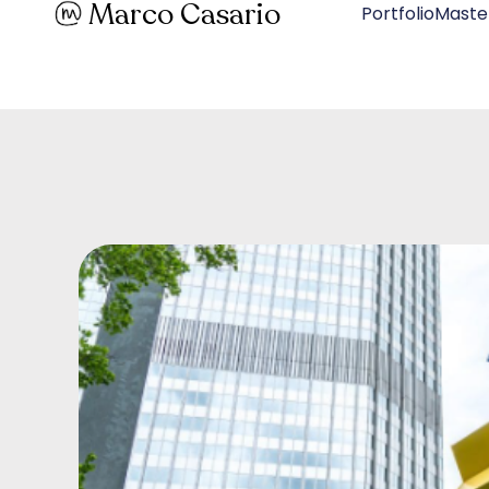
Marco Casario
PortfolioMaste