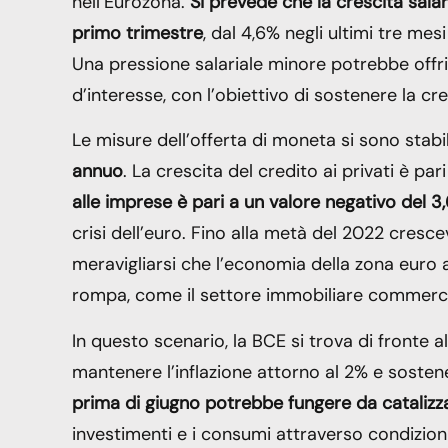
nell’Eurozona.
Si prevede che la crescita sala
primo trimestre
, dal 4,6% negli ultimi tre me
Una pressione salariale minore potrebbe offrire
d’interesse, con l’obiettivo di sostenere la cr
Le misure dell’offerta di moneta si sono stabi
annuo
. La crescita del credito ai privati è par
alle imprese è pari a un valore negativo del 3
crisi dell’euro. Fino alla metà del 2022 cresc
meravigliarsi che l’economia della zona euro ab
rompa, come il settore immobiliare commercia
In questo scenario, la BCE si trova di fronte 
mantenere l’inflazione attorno al 2% e sostener
prima di giugno potrebbe fungere da catalizza
investimenti e i consumi attraverso condizioni