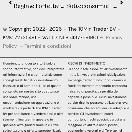
Regime Forfettario 2025: Cosa Cambia Davvero per Autonomi e Freelancer?
Sottoconsumo: La Nuova Tendenza che Cambierà per Sempre il Tuo Modo di Spendere
© Copyright 2022- 2026 – The 10Min Trader BV –
KVK: 72735481 – VAT ID: NL854377591B01 –
Privacy
Policy
–
Termini e condizioni
Il contenuto di questo sito è solo a
RISCHI DI INVESTIMENTO
scopo informativo, non devi interpretare
Ci sono rischi associati all’investimento
tali informazioni o altro materiale come
in titoli. Investire in azioni, obbligazioni,
consigli legali, fiscali, di investimento,
exchange traded funds, fondi comuni e
finanziari o di altro tipo. Nulla di quanto
fondi del mercato monetario comporta
contenuto nel nostro sito costituisce
il rischio di perdita. La perdita del
una sollecitazione, una
capitale è possibile. Alcuni investimenti
raccomandazione, un’approvazione o
ad alto rischio possono utilizzare la leva
un’offerta da parte di The 10Min Trader
finanziaria, che accentuerà i guadagni e le
BV per acquistare o vendere titoli o altri
perdite. Gli investimenti esteri
strumenti finanziari in questa o in
comportano rischi speciali, tra cui una
qualsiasi altra giurisdizione in cui tale
maggiore volatilità e rischi politici,
sollecitazione o offerta sarebbe illegale
economici e valutari e differenze nei