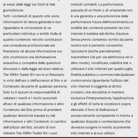
ai sensi delle leggi sui titoli di tale
metodi contabili. La performance
giurisdizione.
passata di un titolo o di un’azienda non
Tutti i contenuti di questo sito sono
è una garanzia o una previsione della
informazioni di natura generale e non
performance futura dell’investimento.La
riguardano le circostanze di un
totalità dei contenuti presenti nel sito
particolare individuo o entità. Nulla di
internet è tutelata dal diritto d’autore.
quanto contenuto nel sito costituisce
Senza previo consenso scritto da parte
una consulenza professionale e/o
nostra non è pertanto consentito
finanziaria, né alcuna informazione sul
riprodurre (anche parzialmente),
sito costituisce una dichiarazione
trasmettere (né per via elettronica né in
esaustiva o completa delle questioni
altro modo), modificare, stabilire link o
discusse o della legge ad esse relativa.
utilizzare il sito internet per qualsivoglia
The 10Min Trader BV non è un fiduciario
finalità pubblica o commerciale.Qualsiasi
in virtù dell’uso o dell’accesso al Sito o al
controversia riguardante l’utilizzo del
Contenuto da parte di qualsiasi persona.
sito internet è soggetta al diritto
Solo tu ti assumi la responsabilità di
svizzero, che disciplina in maniera
valutare i meriti e i rischi associati
esclusiva l’interpretazione, l’applicazione
all’uso di qualsiasi informazione o altro
e gli effetti di tutte le condizioni sopra
Contenuto del Sito prima di prendere
elencate. Il foro di Bellinzona è
qualsiasi decisione basata su tali
esclusivamente competente in merito a
informazioni o altri Contenuti. In cambio
qualsiasi disputa o contestazione che
dell’utilizzo del Sito, accetti di non
dovesse sorgere in merito al presente
ritenere The 10Min Trader BV, i suoi
sito internet e al suo utilizzo.