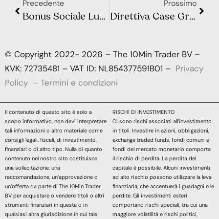
Precedente
Prossimo
Bonus Sociale Luce e Gas 2025: Chi Può Ottenerlo e Come Risparmiare Senza Requisiti
Direttiva Case Green: Quanto Costerà Davvero Adeguare la Tua Casa e Cosa Rischi se Non Lo Fai?
© Copyright 2022- 2026 – The 10Min Trader BV –
KVK: 72735481 – VAT ID: NL854377591B01 –
Privacy
Policy
–
Termini e condizioni
Il contenuto di questo sito è solo a
RISCHI DI INVESTIMENTO
scopo informativo, non devi interpretare
Ci sono rischi associati all’investimento
tali informazioni o altro materiale come
in titoli. Investire in azioni, obbligazioni,
consigli legali, fiscali, di investimento,
exchange traded funds, fondi comuni e
finanziari o di altro tipo. Nulla di quanto
fondi del mercato monetario comporta
contenuto nel nostro sito costituisce
il rischio di perdita. La perdita del
una sollecitazione, una
capitale è possibile. Alcuni investimenti
raccomandazione, un’approvazione o
ad alto rischio possono utilizzare la leva
un’offerta da parte di The 10Min Trader
finanziaria, che accentuerà i guadagni e le
BV per acquistare o vendere titoli o altri
perdite. Gli investimenti esteri
strumenti finanziari in questa o in
comportano rischi speciali, tra cui una
qualsiasi altra giurisdizione in cui tale
maggiore volatilità e rischi politici,