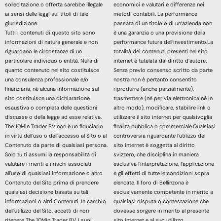
sollecitazione o offerta sarebbe illegale
economici e valutari e differenze nei
ai sensi delle leggi sui titoli di tale
metodi contabili. La performance
giurisdizione.
passata di un titolo o di un’azienda non
Tutti i contenuti di questo sito sono
è una garanzia o una previsione della
informazioni di natura generale e non
performance futura dell’investimento.La
riguardano le circostanze di un
totalità dei contenuti presenti nel sito
particolare individuo o entità. Nulla di
internet è tutelata dal diritto d’autore.
quanto contenuto nel sito costituisce
Senza previo consenso scritto da parte
una consulenza professionale e/o
nostra non è pertanto consentito
finanziaria, né alcuna informazione sul
riprodurre (anche parzialmente),
sito costituisce una dichiarazione
trasmettere (né per via elettronica né in
esaustiva o completa delle questioni
altro modo), modificare, stabilire link o
discusse o della legge ad esse relativa.
utilizzare il sito internet per qualsivoglia
The 10Min Trader BV non è un fiduciario
finalità pubblica o commerciale.Qualsiasi
in virtù dell’uso o dell’accesso al Sito o al
controversia riguardante l’utilizzo del
Contenuto da parte di qualsiasi persona.
sito internet è soggetta al diritto
Solo tu ti assumi la responsabilità di
svizzero, che disciplina in maniera
valutare i meriti e i rischi associati
esclusiva l’interpretazione, l’applicazione
all’uso di qualsiasi informazione o altro
e gli effetti di tutte le condizioni sopra
Contenuto del Sito prima di prendere
elencate. Il foro di Bellinzona è
qualsiasi decisione basata su tali
esclusivamente competente in merito a
informazioni o altri Contenuti. In cambio
qualsiasi disputa o contestazione che
dell’utilizzo del Sito, accetti di non
dovesse sorgere in merito al presente
ritenere The 10Min Trader BV, i suoi
sito internet e al suo utilizzo.