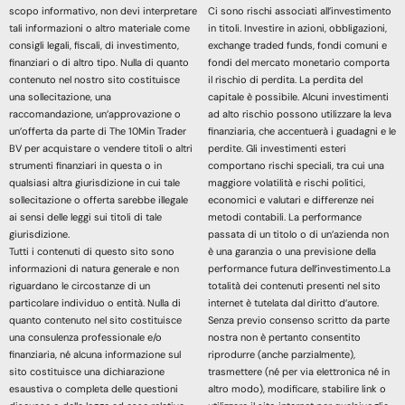
scopo informativo, non devi interpretare
Ci sono rischi associati all’investimento
tali informazioni o altro materiale come
in titoli. Investire in azioni, obbligazioni,
consigli legali, fiscali, di investimento,
exchange traded funds, fondi comuni e
finanziari o di altro tipo. Nulla di quanto
fondi del mercato monetario comporta
contenuto nel nostro sito costituisce
il rischio di perdita. La perdita del
una sollecitazione, una
capitale è possibile. Alcuni investimenti
raccomandazione, un’approvazione o
ad alto rischio possono utilizzare la leva
un’offerta da parte di The 10Min Trader
finanziaria, che accentuerà i guadagni e le
BV per acquistare o vendere titoli o altri
perdite. Gli investimenti esteri
strumenti finanziari in questa o in
comportano rischi speciali, tra cui una
qualsiasi altra giurisdizione in cui tale
maggiore volatilità e rischi politici,
sollecitazione o offerta sarebbe illegale
economici e valutari e differenze nei
ai sensi delle leggi sui titoli di tale
metodi contabili. La performance
giurisdizione.
passata di un titolo o di un’azienda non
Tutti i contenuti di questo sito sono
è una garanzia o una previsione della
informazioni di natura generale e non
performance futura dell’investimento.La
riguardano le circostanze di un
totalità dei contenuti presenti nel sito
particolare individuo o entità. Nulla di
internet è tutelata dal diritto d’autore.
quanto contenuto nel sito costituisce
Senza previo consenso scritto da parte
una consulenza professionale e/o
nostra non è pertanto consentito
finanziaria, né alcuna informazione sul
riprodurre (anche parzialmente),
sito costituisce una dichiarazione
trasmettere (né per via elettronica né in
esaustiva o completa delle questioni
altro modo), modificare, stabilire link o