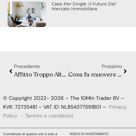
Case Per Single: Il Futuro Del
Mercato Immobiliare
Precedente
Prossimo
Affitto Troppo Alto? Ecco Come Capire se Stai Spendendo Troppo e Risparmiare
Cosa fa muovere Wall Street e la Borsa Europea? Sintesi Macro – Settimana 40
© Copyright 2022- 2026 – The 10Min Trader BV –
KVK: 72735481 – VAT ID: NL854377591B01 –
Privacy
Policy
–
Termini e condizioni
Il contenuto di questo sito è solo a
RISCHI DI INVESTIMENTO