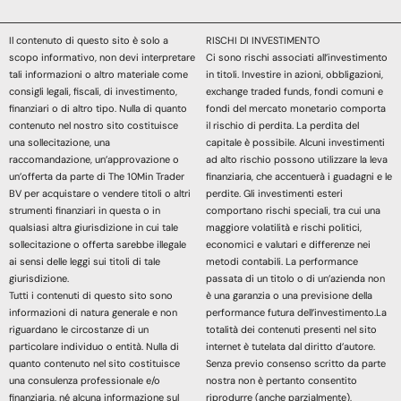
Il contenuto di questo sito è solo a
RISCHI DI INVESTIMENTO
scopo informativo, non devi interpretare
Ci sono rischi associati all’investimento
tali informazioni o altro materiale come
in titoli. Investire in azioni, obbligazioni,
consigli legali, fiscali, di investimento,
exchange traded funds, fondi comuni e
finanziari o di altro tipo. Nulla di quanto
fondi del mercato monetario comporta
contenuto nel nostro sito costituisce
il rischio di perdita. La perdita del
una sollecitazione, una
capitale è possibile. Alcuni investimenti
raccomandazione, un’approvazione o
ad alto rischio possono utilizzare la leva
un’offerta da parte di The 10Min Trader
finanziaria, che accentuerà i guadagni e le
BV per acquistare o vendere titoli o altri
perdite. Gli investimenti esteri
strumenti finanziari in questa o in
comportano rischi speciali, tra cui una
qualsiasi altra giurisdizione in cui tale
maggiore volatilità e rischi politici,
sollecitazione o offerta sarebbe illegale
economici e valutari e differenze nei
ai sensi delle leggi sui titoli di tale
metodi contabili. La performance
giurisdizione.
passata di un titolo o di un’azienda non
Tutti i contenuti di questo sito sono
è una garanzia o una previsione della
informazioni di natura generale e non
performance futura dell’investimento.La
riguardano le circostanze di un
totalità dei contenuti presenti nel sito
particolare individuo o entità. Nulla di
internet è tutelata dal diritto d’autore.
quanto contenuto nel sito costituisce
Senza previo consenso scritto da parte
una consulenza professionale e/o
nostra non è pertanto consentito
finanziaria, né alcuna informazione sul
riprodurre (anche parzialmente),