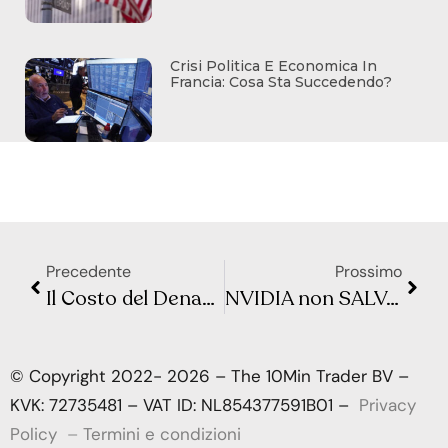
Crisi Politica E Economica In
Francia: Cosa Sta Succedendo?
Precedente
Prossimo
Il Costo del Denaro che CONTROLLA i Mercati
NVIDIA non SALVA i Mercati: quando i numeri non bastano più
© Copyright 2022- 2026 – The 10Min Trader BV –
KVK: 72735481 – VAT ID: NL854377591B01 –
Privacy
Policy
–
Termini e condizioni