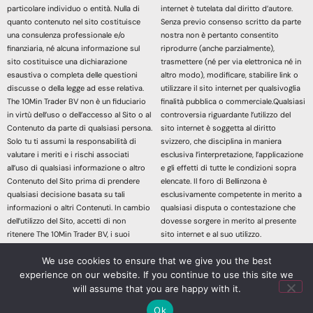
particolare individuo o entità. Nulla di
internet è tutelata dal diritto d’autore.
quanto contenuto nel sito costituisce
Senza previo consenso scritto da parte
una consulenza professionale e/o
nostra non è pertanto consentito
finanziaria, né alcuna informazione sul
riprodurre (anche parzialmente),
sito costituisce una dichiarazione
trasmettere (né per via elettronica né in
esaustiva o completa delle questioni
altro modo), modificare, stabilire link o
discusse o della legge ad esse relativa.
utilizzare il sito internet per qualsivoglia
The 10Min Trader BV non è un fiduciario
finalità pubblica o commerciale.Qualsiasi
in virtù dell’uso o dell’accesso al Sito o al
controversia riguardante l’utilizzo del
Contenuto da parte di qualsiasi persona.
sito internet è soggetta al diritto
Solo tu ti assumi la responsabilità di
svizzero, che disciplina in maniera
valutare i meriti e i rischi associati
esclusiva l’interpretazione, l’applicazione
all’uso di qualsiasi informazione o altro
e gli effetti di tutte le condizioni sopra
Contenuto del Sito prima di prendere
elencate. Il foro di Bellinzona è
qualsiasi decisione basata su tali
esclusivamente competente in merito a
informazioni o altri Contenuti. In cambio
qualsiasi disputa o contestazione che
dell’utilizzo del Sito, accetti di non
dovesse sorgere in merito al presente
ritenere The 10Min Trader BV, i suoi
sito internet e al suo utilizzo.
affiliati o qualsiasi terzo fornitore di
Accedendo e continuando nella lettura
We use cookies to ensure that we give you the best
servizi responsabile di eventuali
dei contenuti di questo sito Web
experience on our website. If you continue to use this site we
richieste di risarcimento danni derivanti
dichiari di aver letto, compreso e
da qualsiasi decisione presa sulla base
accettato le sopracitate informazioni
will assume that you are happy with it.
di informazioni o altri Contenuti messi a
legali.
Ok