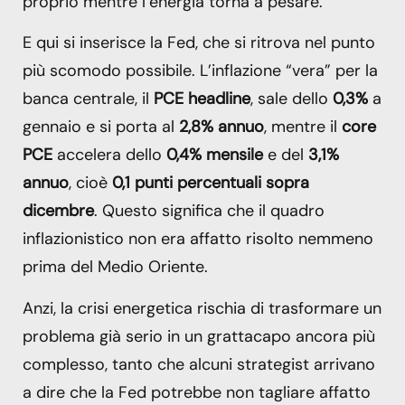
proprio mentre l’energia torna a pesare.
E qui si inserisce la Fed, che si ritrova nel punto
più scomodo possibile. L’inflazione “vera” per la
banca centrale, il
PCE headline
, sale dello
0,3%
a
gennaio e si porta al
2,8% annuo
, mentre il
core
PCE
accelera dello
0,4% mensile
e del
3,1%
annuo
, cioè
0,1 punti percentuali sopra
dicembre
. Questo significa che il quadro
inflazionistico non era affatto risolto nemmeno
prima del Medio Oriente.
Anzi, la crisi energetica rischia di trasformare un
problema già serio in un grattacapo ancora più
complesso, tanto che alcuni strategist arrivano
a dire che la Fed potrebbe non tagliare affatto