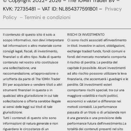
© Copyright 2022- 2026 – The 10Min Trader BV –
KVK: 72735481 – VAT ID: NL854377591B01 –
Privacy
Policy
–
Termini e condizioni
Il contenuto di questo sito è solo a
RISCHI DI INVESTIMENTO
scopo informativo, non devi interpretare
Ci sono rischi associati all’investimento
tali informazioni o altro materiale come
in titoli. Investire in azioni, obbligazioni,
consigli legali, fiscali, di investimento,
exchange traded funds, fondi comuni e
finanziari o di altro tipo. Nulla di quanto
fondi del mercato monetario comporta
contenuto nel nostro sito costituisce
il rischio di perdita. La perdita del
una sollecitazione, una
capitale è possibile. Alcuni investimenti
raccomandazione, un’approvazione o
ad alto rischio possono utilizzare la leva
un’offerta da parte di The 10Min Trader
finanziaria, che accentuerà i guadagni e le
BV per acquistare o vendere titoli o altri
perdite. Gli investimenti esteri
strumenti finanziari in questa o in
comportano rischi speciali, tra cui una
qualsiasi altra giurisdizione in cui tale
maggiore volatilità e rischi politici,
sollecitazione o offerta sarebbe illegale
economici e valutari e differenze nei
ai sensi delle leggi sui titoli di tale
metodi contabili. La performance
giurisdizione.
passata di un titolo o di un’azienda non
Tutti i contenuti di questo sito sono
è una garanzia o una previsione della
informazioni di natura generale e non
performance futura dell’investimento.La
riguardano le circostanze di un
totalità dei contenuti presenti nel sito