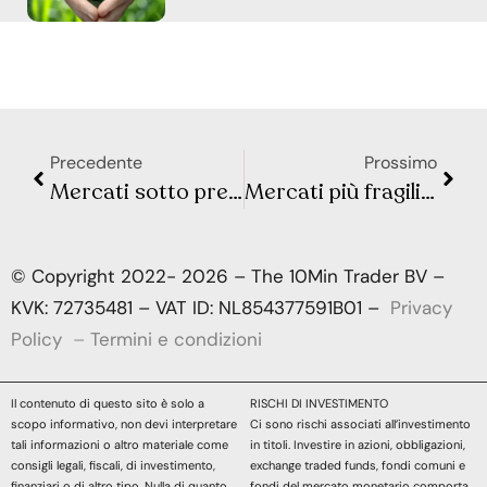
Precedente
Prossimo
Mercati sotto pressione: il petrolio sale mentre la crescita perde slancio
Mercati più fragili: energia cara e banche centrali sotto pressione
© Copyright 2022- 2026 – The 10Min Trader BV –
KVK: 72735481 – VAT ID: NL854377591B01 –
Privacy
Policy
–
Termini e condizioni
Il contenuto di questo sito è solo a
RISCHI DI INVESTIMENTO
scopo informativo, non devi interpretare
Ci sono rischi associati all’investimento
tali informazioni o altro materiale come
in titoli. Investire in azioni, obbligazioni,
consigli legali, fiscali, di investimento,
exchange traded funds, fondi comuni e
finanziari o di altro tipo. Nulla di quanto
fondi del mercato monetario comporta