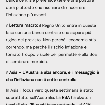
banca centrale preferisce tenere una postura
dura piuttosto che rischiare di rincorrere
l’inflazione più avanti.
?
Lettura macro:
il Regno Unito entra in questa
fase con una banca centrale che appare più
rigida del previsto. Non perché l’economia stia
correndo, ma perché il rischio inflazione è
tornato troppo visibile per permettere alla BoE
di sembrare morbida.
?
Asia – L’Australia alza ancora, e il messaggio è
che l’inflazione non è sotto controllo
In Asia il focus vero questa settimana è stato
soprattutto sull’Australia. La
RBA
ha alzato i
tassi di altri
25 punti base
portandoli al
4,1%
,