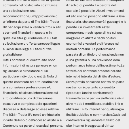
contenuto nel nostro sito costituisce
il rischio di perdita. La perdita del
una sollecitazione, una
capitale è possibile. Alcuni investimenti
raccomandazione, un’approvazione o
ad alto rischio possono utilizzare la leva
un’offerta da parte di The 10Min Trader
finanziaria, che accentuerà i guadagni e le
BV per acquistare o vendere titoli o altri
perdite. Gli investimenti esteri
strumenti finanziari in questa o in
comportano rischi speciali, tra cui una
qualsiasi altra giurisdizione in cui tale
maggiore volatilità e rischi politici,
sollecitazione o offerta sarebbe illegale
economici e valutari e differenze nei
ai sensi delle leggi sui titoli di tale
metodi contabili. La performance
giurisdizione.
passata di un titolo o di un’azienda non
Tutti i contenuti di questo sito sono
è una garanzia o una previsione della
informazioni di natura generale e non
performance futura dell’investimento.La
riguardano le circostanze di un
totalità dei contenuti presenti nel sito
particolare individuo o entità. Nulla di
internet è tutelata dal diritto d’autore.
quanto contenuto nel sito costituisce
Senza previo consenso scritto da parte
una consulenza professionale e/o
nostra non è pertanto consentito
finanziaria, né alcuna informazione sul
riprodurre (anche parzialmente),
sito costituisce una dichiarazione
trasmettere (né per via elettronica né in
esaustiva o completa delle questioni
altro modo), modificare, stabilire link o
discusse o della legge ad esse relativa.
utilizzare il sito internet per qualsivoglia
The 10Min Trader BV non è un fiduciario
finalità pubblica o commerciale.Qualsiasi
in virtù dell’uso o dell’accesso al Sito o al
controversia riguardante l’utilizzo del
Contenuto da parte di qualsiasi persona.
sito internet è soggetta al diritto