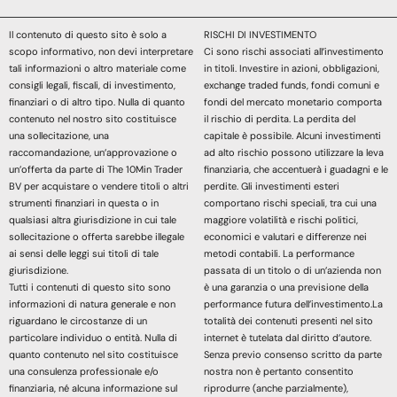
Il contenuto di questo sito è solo a
RISCHI DI INVESTIMENTO
scopo informativo, non devi interpretare
Ci sono rischi associati all’investimento
tali informazioni o altro materiale come
in titoli. Investire in azioni, obbligazioni,
consigli legali, fiscali, di investimento,
exchange traded funds, fondi comuni e
finanziari o di altro tipo. Nulla di quanto
fondi del mercato monetario comporta
contenuto nel nostro sito costituisce
il rischio di perdita. La perdita del
una sollecitazione, una
capitale è possibile. Alcuni investimenti
raccomandazione, un’approvazione o
ad alto rischio possono utilizzare la leva
un’offerta da parte di The 10Min Trader
finanziaria, che accentuerà i guadagni e le
BV per acquistare o vendere titoli o altri
perdite. Gli investimenti esteri
strumenti finanziari in questa o in
comportano rischi speciali, tra cui una
qualsiasi altra giurisdizione in cui tale
maggiore volatilità e rischi politici,
sollecitazione o offerta sarebbe illegale
economici e valutari e differenze nei
ai sensi delle leggi sui titoli di tale
metodi contabili. La performance
giurisdizione.
passata di un titolo o di un’azienda non
Tutti i contenuti di questo sito sono
è una garanzia o una previsione della
informazioni di natura generale e non
performance futura dell’investimento.La
riguardano le circostanze di un
totalità dei contenuti presenti nel sito
particolare individuo o entità. Nulla di
internet è tutelata dal diritto d’autore.
quanto contenuto nel sito costituisce
Senza previo consenso scritto da parte
una consulenza professionale e/o
nostra non è pertanto consentito
finanziaria, né alcuna informazione sul
riprodurre (anche parzialmente),