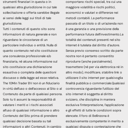
strumenti finanziari in questa o in
comportano rischi speciali, tra cui una
qualsiasi altra giurisdizione in cui tale
maggiore volatilità e rischi politici,
sollecitazione o offerta sarebbe illegale
economici e valutari e differenze nei
ai sensi delle leggi sui titoli di tale
metodi contabili. La performance
giurisdizione.
passata di un titolo o di un’azienda non
Tutti i contenuti di questo sito sono
è una garanzia o una previsione della
informazioni di natura generale e non
performance futura dell’investimento.La
riguardano le circostanze di un
totalità dei contenuti presenti nel sito
particolare individuo o entità. Nulla di
internet è tutelata dal diritto d’autore.
quanto contenuto nel sito costituisce
Senza previo consenso scritto da parte
una consulenza professionale e/o
nostra non è pertanto consentito
finanziaria, né alcuna informazione sul
riprodurre (anche parzialmente),
sito costituisce una dichiarazione
trasmettere (né per via elettronica né in
esaustiva o completa delle questioni
altro modo), modificare, stabilire link o
discusse o della legge ad esse relativa.
utilizzare il sito internet per qualsivoglia
The 10Min Trader BV non è un fiduciario
finalità pubblica o commerciale.Qualsiasi
in virtù dell’uso o dell’accesso al Sito o al
controversia riguardante l’utilizzo del
Contenuto da parte di qualsiasi persona.
sito internet è soggetta al diritto
Solo tu ti assumi la responsabilità di
svizzero, che disciplina in maniera
valutare i meriti e i rischi associati
esclusiva l’interpretazione, l’applicazione
all’uso di qualsiasi informazione o altro
e gli effetti di tutte le condizioni sopra
Contenuto del Sito prima di prendere
elencate. Il foro di Bellinzona è
qualsiasi decisione basata su tali
esclusivamente competente in merito a
informazioni o altri Contenuti. In cambio
qualsiasi disputa o contestazione che