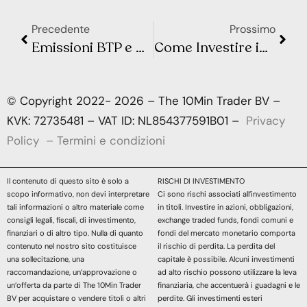
Precedente
Prossimo
Emissioni BTP e CCTeu del 30 Maggio 2024: Tutto Quello che Devi Sapere
Come Investire in Arte: Strategie Innovative e Consigli Pratici
© Copyright 2022- 2026 – The 10Min Trader BV –
KVK: 72735481 – VAT ID: NL854377591B01 –
Privacy
Policy
–
Termini e condizioni
Il contenuto di questo sito è solo a
RISCHI DI INVESTIMENTO
scopo informativo, non devi interpretare
Ci sono rischi associati all’investimento
tali informazioni o altro materiale come
in titoli. Investire in azioni, obbligazioni,
consigli legali, fiscali, di investimento,
exchange traded funds, fondi comuni e
finanziari o di altro tipo. Nulla di quanto
fondi del mercato monetario comporta
contenuto nel nostro sito costituisce
il rischio di perdita. La perdita del
una sollecitazione, una
capitale è possibile. Alcuni investimenti
raccomandazione, un’approvazione o
ad alto rischio possono utilizzare la leva
un’offerta da parte di The 10Min Trader
finanziaria, che accentuerà i guadagni e le
BV per acquistare o vendere titoli o altri
perdite. Gli investimenti esteri