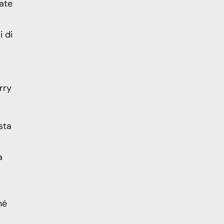
nate
i di
rry
sta
a
hé