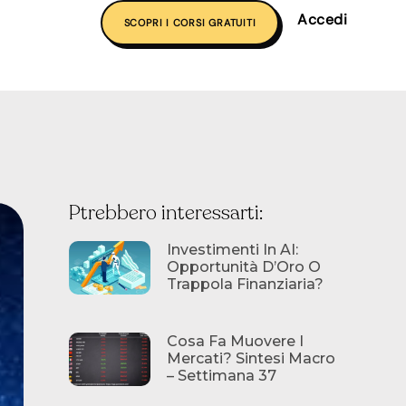
Accedi
SCOPRI I CORSI GRATUITI
Ptrebbero interessarti:
Investimenti In AI:
Opportunità D’Oro O
Trappola Finanziaria?
Cosa Fa Muovere I
Mercati? Sintesi Macro
– Settimana 37