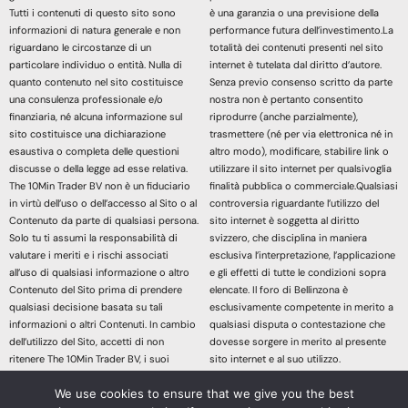
Tutti i contenuti di questo sito sono
è una garanzia o una previsione della
informazioni di natura generale e non
performance futura dell’investimento.La
riguardano le circostanze di un
totalità dei contenuti presenti nel sito
particolare individuo o entità. Nulla di
internet è tutelata dal diritto d’autore.
quanto contenuto nel sito costituisce
Senza previo consenso scritto da parte
una consulenza professionale e/o
nostra non è pertanto consentito
finanziaria, né alcuna informazione sul
riprodurre (anche parzialmente),
sito costituisce una dichiarazione
trasmettere (né per via elettronica né in
esaustiva o completa delle questioni
altro modo), modificare, stabilire link o
discusse o della legge ad esse relativa.
utilizzare il sito internet per qualsivoglia
The 10Min Trader BV non è un fiduciario
finalità pubblica o commerciale.Qualsiasi
in virtù dell’uso o dell’accesso al Sito o al
controversia riguardante l’utilizzo del
Contenuto da parte di qualsiasi persona.
sito internet è soggetta al diritto
Solo tu ti assumi la responsabilità di
svizzero, che disciplina in maniera
valutare i meriti e i rischi associati
esclusiva l’interpretazione, l’applicazione
all’uso di qualsiasi informazione o altro
e gli effetti di tutte le condizioni sopra
Contenuto del Sito prima di prendere
elencate. Il foro di Bellinzona è
qualsiasi decisione basata su tali
esclusivamente competente in merito a
informazioni o altri Contenuti. In cambio
qualsiasi disputa o contestazione che
dell’utilizzo del Sito, accetti di non
dovesse sorgere in merito al presente
ritenere The 10Min Trader BV, i suoi
sito internet e al suo utilizzo.
affiliati o qualsiasi terzo fornitore di
Accedendo e continuando nella lettura
We use cookies to ensure that we give you the best
servizi responsabile di eventuali
dei contenuti di questo sito Web