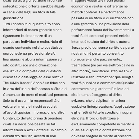
qualsiasi altra giurisdizione in cui tale
maggiore volatilità e rischi politici,
sollecitazione o offerta sarebbe illegale
economici e valutari e differenze nei
ai sensi delle leggi sui titoli di tale
metodi contabili. La performance
giurisdizione.
passata di un titolo o di un’azienda non
Tutti i contenuti di questo sito sono
è una garanzia o una previsione della
informazioni di natura generale e non
performance futura dell’investimento.La
riguardano le circostanze di un
totalità dei contenuti presenti nel sito
particolare individuo o entità. Nulla di
internet è tutelata dal diritto d’autore.
quanto contenuto nel sito costituisce
Senza previo consenso scritto da parte
una consulenza professionale e/o
nostra non è pertanto consentito
finanziaria, né alcuna informazione sul
riprodurre (anche parzialmente),
sito costituisce una dichiarazione
trasmettere (né per via elettronica né in
esaustiva o completa delle questioni
altro modo), modificare, stabilire link o
discusse o della legge ad esse relativa.
utilizzare il sito internet per qualsivoglia
The 10Min Trader BV non è un fiduciario
finalità pubblica o commerciale.Qualsiasi
in virtù dell’uso o dell’accesso al Sito o al
controversia riguardante l’utilizzo del
Contenuto da parte di qualsiasi persona.
sito internet è soggetta al diritto
Solo tu ti assumi la responsabilità di
svizzero, che disciplina in maniera
valutare i meriti e i rischi associati
esclusiva l’interpretazione, l’applicazione
all’uso di qualsiasi informazione o altro
e gli effetti di tutte le condizioni sopra
Contenuto del Sito prima di prendere
elencate. Il foro di Bellinzona è
qualsiasi decisione basata su tali
esclusivamente competente in merito a
informazioni o altri Contenuti. In cambio
qualsiasi disputa o contestazione che
dell’utilizzo del Sito, accetti di non
dovesse sorgere in merito al presente