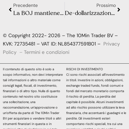
Precedente
Prossimo
La BOJ mantiene gli stimoli al primo incontro di Ueda
De-dollarizzazione: perché il dollaro non perderà presto il suo status?
© Copyright 2022- 2026 – The 10Min Trader BV –
KVK: 72735481 – VAT ID: NL854377591B01 –
Privacy
Policy
–
Termini e condizioni
Il contenuto di questo sito è solo a
RISCHI DI INVESTIMENTO
scopo informativo, non devi interpretare
Ci sono rischi associati all’investimento
tali informazioni o altro materiale come
in titoli. Investire in azioni, obbligazioni,
consigli legali, fiscali, di investimento,
exchange traded funds, fondi comuni e
finanziari o di altro tipo. Nulla di quanto
fondi del mercato monetario comporta
contenuto nel nostro sito costituisce
il rischio di perdita. La perdita del
una sollecitazione, una
capitale è possibile. Alcuni investimenti
raccomandazione, un’approvazione o
ad alto rischio possono utilizzare la leva
un’offerta da parte di The 10Min Trader
finanziaria, che accentuerà i guadagni e le
BV per acquistare o vendere titoli o altri
perdite. Gli investimenti esteri
strumenti finanziari in questa o in
comportano rischi speciali, tra cui una