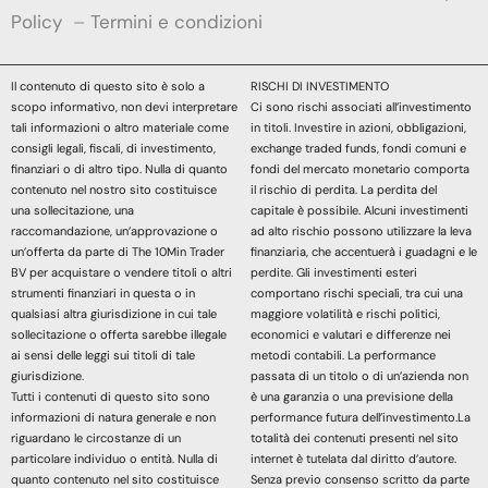
Policy
–
Termini e condizioni
Il contenuto di questo sito è solo a
RISCHI DI INVESTIMENTO
scopo informativo, non devi interpretare
Ci sono rischi associati all’investimento
tali informazioni o altro materiale come
in titoli. Investire in azioni, obbligazioni,
consigli legali, fiscali, di investimento,
exchange traded funds, fondi comuni e
finanziari o di altro tipo. Nulla di quanto
fondi del mercato monetario comporta
contenuto nel nostro sito costituisce
il rischio di perdita. La perdita del
una sollecitazione, una
capitale è possibile. Alcuni investimenti
raccomandazione, un’approvazione o
ad alto rischio possono utilizzare la leva
un’offerta da parte di The 10Min Trader
finanziaria, che accentuerà i guadagni e le
BV per acquistare o vendere titoli o altri
perdite. Gli investimenti esteri
strumenti finanziari in questa o in
comportano rischi speciali, tra cui una
qualsiasi altra giurisdizione in cui tale
maggiore volatilità e rischi politici,
sollecitazione o offerta sarebbe illegale
economici e valutari e differenze nei
ai sensi delle leggi sui titoli di tale
metodi contabili. La performance
giurisdizione.
passata di un titolo o di un’azienda non
Tutti i contenuti di questo sito sono
è una garanzia o una previsione della
informazioni di natura generale e non
performance futura dell’investimento.La
riguardano le circostanze di un
totalità dei contenuti presenti nel sito
particolare individuo o entità. Nulla di
internet è tutelata dal diritto d’autore.
quanto contenuto nel sito costituisce
Senza previo consenso scritto da parte