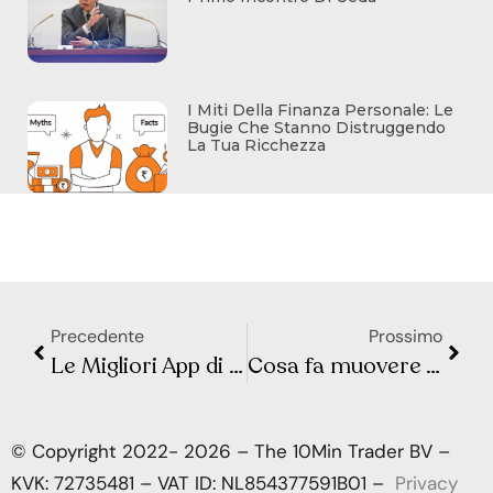
I Miti Della Finanza Personale: Le
Bugie Che Stanno Distruggendo
La Tua Ricchezza
Precedente
Prossimo
Le Migliori App di Budgeting per il 2024: Quale Scegliere per Gestire al Meglio le Tue Finanze?
Cosa fa muovere Wall Street e la Borsa Europea? Sintesi Macro – Settimana 41
© Copyright 2022- 2026 – The 10Min Trader BV –
KVK: 72735481 – VAT ID: NL854377591B01 –
Privacy