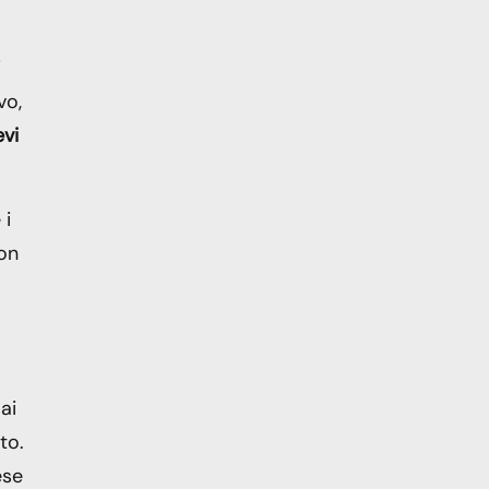
i
vo,
evi
 i
non
ai
to.
ese