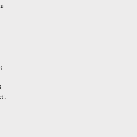
ta
i
.
ti.