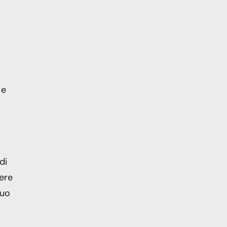
 e
di
dere
tuo