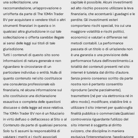
una sollecitazione, una
capitale è possibile. Alcuni investimenti
raccomandazione, un’approvazione o
ad alto rischio possono utilizzare la leva
un’offerta da parte di The 10Min Trader
finanziaria, che accentuerà i guadagni e le
BV per acquistare o vendere titoli o altri
perdite. Gli investimenti esteri
strumenti finanziari in questa o in
comportano rischi speciali, tra cui una
qualsiasi altra giurisdizione in cui tale
maggiore volatilità e rischi politici,
sollecitazione o offerta sarebbe illegale
economici e valutari e differenze nei
ai sensi delle leggi sui titoli di tale
metodi contabili. La performance
giurisdizione.
passata di un titolo o di un’azienda non
Tutti i contenuti di questo sito sono
è una garanzia o una previsione della
informazioni di natura generale e non
performance futura dell’investimento.La
riguardano le circostanze di un
totalità dei contenuti presenti nel sito
particolare individuo o entità. Nulla di
internet è tutelata dal diritto d’autore.
quanto contenuto nel sito costituisce
Senza previo consenso scritto da parte
una consulenza professionale e/o
nostra non è pertanto consentito
finanziaria, né alcuna informazione sul
riprodurre (anche parzialmente),
sito costituisce una dichiarazione
trasmettere (né per via elettronica né in
esaustiva o completa delle questioni
altro modo), modificare, stabilire link o
discusse o della legge ad esse relativa.
utilizzare il sito internet per qualsivoglia
The 10Min Trader BV non è un fiduciario
finalità pubblica o commerciale.Qualsiasi
in virtù dell’uso o dell’accesso al Sito o al
controversia riguardante l’utilizzo del
Contenuto da parte di qualsiasi persona.
sito internet è soggetta al diritto
Solo tu ti assumi la responsabilità di
svizzero, che disciplina in maniera
valutare i meriti e i rischi associati
esclusiva l’interpretazione, l’applicazione