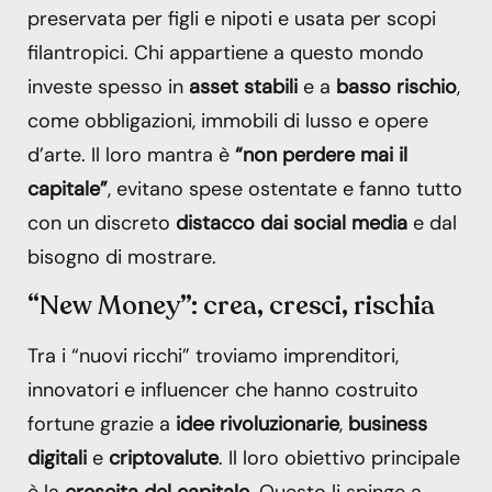
preservata per figli e nipoti e usata per scopi
filantropici. Chi appartiene a questo mondo
investe spesso in
asset stabili
e a
basso rischio
,
come obbligazioni, immobili di lusso e opere
d’arte. Il loro mantra è
“non perdere mai il
capitale”
, evitano spese ostentate e fanno tutto
con un discreto
distacco dai social media
e dal
bisogno di mostrare.
“New Money”: crea, cresci, rischia
Tra i “nuovi ricchi” troviamo imprenditori,
innovatori e influencer che hanno costruito
fortune grazie a
idee rivoluzionarie
,
business
digitali
e
criptovalute
. Il loro obiettivo principale
è la
crescita del capitale
. Questo li spinge a