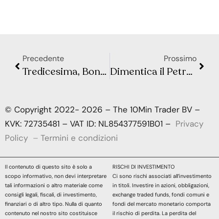
Precedente
Prossimo
Tredicesima, Bonus Natale e Quattordicesima: Tutti gli Extra di Dicembre per Lavoratori e Pensionati
Dimentica il Petrolio: il Rame è la Materia Prima della Transizione Energetica
© Copyright 2022- 2026 – The 10Min Trader BV –
KVK: 72735481 – VAT ID: NL854377591B01 –
Privacy
Policy
–
Termini e condizioni
Il contenuto di questo sito è solo a
RISCHI DI INVESTIMENTO
scopo informativo, non devi interpretare
Ci sono rischi associati all’investimento
tali informazioni o altro materiale come
in titoli. Investire in azioni, obbligazioni,
consigli legali, fiscali, di investimento,
exchange traded funds, fondi comuni e
finanziari o di altro tipo. Nulla di quanto
fondi del mercato monetario comporta
contenuto nel nostro sito costituisce
il rischio di perdita. La perdita del