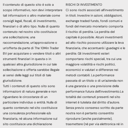
Il contenuto di questo sito è solo a
RISCHI DI INVESTIMENTO
scopo informativo, non devi interpretare
Ci sono rischi associati all’investimento
tali informazioni o altro materiale come
in titoli. Investire in azioni, obbligazioni,
consigli legali, fiscali, di investimento,
exchange traded funds, fondi comuni e
finanziari o di altro tipo. Nulla di quanto
fondi del mercato monetario comporta
contenuto nel nostro sito costituisce
il rischio di perdita. La perdita del
una sollecitazione, una
capitale è possibile. Alcuni investimenti
raccomandazione, un’approvazione o
ad alto rischio possono utilizzare la leva
un’offerta da parte di The 10Min Trader
finanziaria, che accentuerà i guadagni e le
BV per acquistare o vendere titoli o altri
perdite. Gli investimenti esteri
strumenti finanziari in questa o in
comportano rischi speciali, tra cui una
qualsiasi altra giurisdizione in cui tale
maggiore volatilità e rischi politici,
sollecitazione o offerta sarebbe illegale
economici e valutari e differenze nei
ai sensi delle leggi sui titoli di tale
metodi contabili. La performance
giurisdizione.
passata di un titolo o di un’azienda non
Tutti i contenuti di questo sito sono
è una garanzia o una previsione della
informazioni di natura generale e non
performance futura dell’investimento.La
riguardano le circostanze di un
totalità dei contenuti presenti nel sito
particolare individuo o entità. Nulla di
internet è tutelata dal diritto d’autore.
quanto contenuto nel sito costituisce
Senza previo consenso scritto da parte
una consulenza professionale e/o
nostra non è pertanto consentito
finanziaria, né alcuna informazione sul
riprodurre (anche parzialmente),
sito costituisce una dichiarazione
trasmettere (né per via elettronica né in