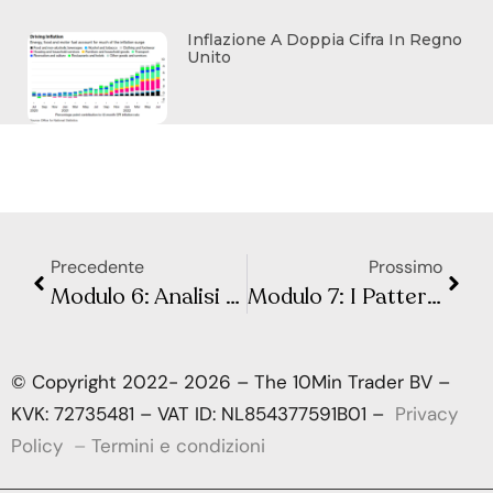
Inflazione A Doppia Cifra In Regno
Unito
Precedente
Prossimo
Modulo 6: Analisi del prezzo con Fibonacci – Lezione 2: I Ritracciamenti e le Estensioni di Fibonacci
Modulo 7: I Pattern Armonici – Lezione 2: Il Cypher Pattern
© Copyright 2022- 2026 – The 10Min Trader BV –
KVK: 72735481 – VAT ID: NL854377591B01 –
Privacy
Policy
–
Termini e condizioni