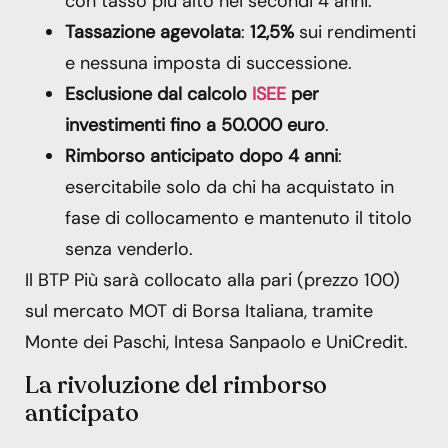
con tasso più alto nei secondi 4 anni.
Tassazione agevolata
:
12,5%
sui rendimenti
e nessuna imposta di successione.
Esclusione dal calcolo
ISEE
per
investimenti fino a 50.000 euro
.
Rimborso anticipato dopo 4 anni
:
esercitabile solo da chi ha acquistato in
fase di collocamento e mantenuto il titolo
senza venderlo.
Il BTP Più sarà collocato alla pari (prezzo 100)
sul mercato MOT di Borsa Italiana, tramite
Monte dei Paschi, Intesa Sanpaolo e UniCredit.
La rivoluzione del rimborso
anticipato