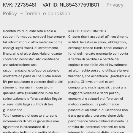
KVK: 72735481 – VAT ID: NL854377591B01 –
Privacy
Policy
–
Termini e condizioni
Il contenuto di questo sito è solo a
RISCHI DI INVESTIMENTO
scopo informativo, non devi interpretare
Ci sono rischi associati all’investimento
tali informazioni o altro materiale come
in titoli. Investire in azioni, obbligazioni,
consigli legali, fiscali, di investimento,
exchange traded funds, fondi comuni e
finanziari o di altro tipo. Nulla di quanto
fondi del mercato monetario comporta
contenuto nel nostro sito costituisce
il rischio di perdita. La perdita del
una sollecitazione, una
capitale è possibile. Alcuni investimenti
raccomandazione, un’approvazione o
ad alto rischio possono utilizzare la leva
un’offerta da parte di The 10Min Trader
finanziaria, che accentuerà i guadagni e le
BV per acquistare o vendere titoli o altri
perdite. Gli investimenti esteri
strumenti finanziari in questa o in
comportano rischi speciali, tra cui una
qualsiasi altra giurisdizione in cui tale
maggiore volatilità e rischi politici,
sollecitazione o offerta sarebbe illegale
economici e valutari e differenze nei
ai sensi delle leggi sui titoli di tale
metodi contabili. La performance
giurisdizione.
passata di un titolo o di un’azienda non
Tutti i contenuti di questo sito sono
è una garanzia o una previsione della
informazioni di natura generale e non
performance futura dell’investimento.La
riguardano le circostanze di un
totalità dei contenuti presenti nel sito
particolare individuo o entità. Nulla di
internet è tutelata dal diritto d’autore.