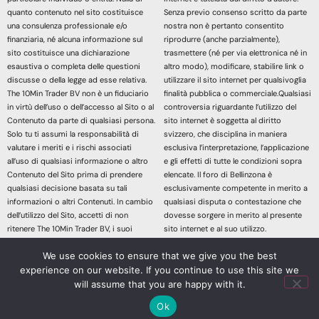
quanto contenuto nel sito costituisce
Senza previo consenso scritto da parte
una consulenza professionale e/o
nostra non è pertanto consentito
finanziaria, né alcuna informazione sul
riprodurre (anche parzialmente),
sito costituisce una dichiarazione
trasmettere (né per via elettronica né in
esaustiva o completa delle questioni
altro modo), modificare, stabilire link o
discusse o della legge ad esse relativa.
utilizzare il sito internet per qualsivoglia
The 10Min Trader BV non è un fiduciario
finalità pubblica o commerciale.Qualsiasi
in virtù dell’uso o dell’accesso al Sito o al
controversia riguardante l’utilizzo del
Contenuto da parte di qualsiasi persona.
sito internet è soggetta al diritto
Solo tu ti assumi la responsabilità di
svizzero, che disciplina in maniera
valutare i meriti e i rischi associati
esclusiva l’interpretazione, l’applicazione
all’uso di qualsiasi informazione o altro
e gli effetti di tutte le condizioni sopra
Contenuto del Sito prima di prendere
elencate. Il foro di Bellinzona è
qualsiasi decisione basata su tali
esclusivamente competente in merito a
informazioni o altri Contenuti. In cambio
qualsiasi disputa o contestazione che
dell’utilizzo del Sito, accetti di non
dovesse sorgere in merito al presente
ritenere The 10Min Trader BV, i suoi
sito internet e al suo utilizzo.
affiliati o qualsiasi terzo fornitore di
Accedendo e continuando nella lettura
We use cookies to ensure that we give you the best
servizi responsabile di eventuali
dei contenuti di questo sito Web
experience on our website. If you continue to use this site we
richieste di risarcimento danni derivanti
dichiari di aver letto, compreso e
da qualsiasi decisione presa sulla base
accettato le sopracitate informazioni
will assume that you are happy with it.
di informazioni o altri Contenuti messi a
legali.
Ok
tua disposizione attraverso il Sito.