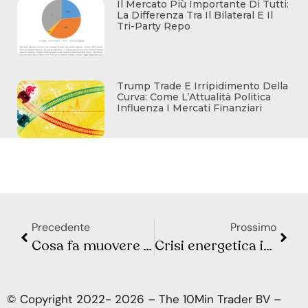
Il Mercato Più Importante Di Tutti:
La Differenza Tra Il Bilateral E Il
Tri-Party Repo
Trump Trade E Irripidimento Della
Curva: Come L’Attualità Politica
Influenza I Mercati Finanziari
Precedente
Prossimo
Cosa fa muovere Wall Street e la Borsa Europea? Sintesi Macro – Settimana 06
Crisi energetica in Europa: il gas scarseggia e le bollette rischiano di esplodere
© Copyright 2022- 2026 – The 10Min Trader BV –