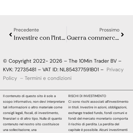
Precedente
Prossimo
Investire con l’Intelligenza Artificiale: Rivoluzione o Illusione?
Guerra commerciale o shock globale? L’onda lunga dei nuovi dazi
© Copyright 2022- 2026 – The 10Min Trader BV –
KVK: 72735481 – VAT ID: NL854377591B01 –
Privacy
Policy
–
Termini e condizioni
Il contenuto di questo sito è solo a
RISCHI DI INVESTIMENTO
scopo informativo, non devi interpretare
Ci sono rischi associati all’investimento
tali informazioni o altro materiale come
in titoli. Investire in azioni, obbligazioni,
consigli legali, fiscali, di investimento,
exchange traded funds, fondi comuni e
finanziari o di altro tipo. Nulla di quanto
fondi del mercato monetario comporta
contenuto nel nostro sito costituisce
il rischio di perdita. La perdita del
una sollecitazione, una
capitale è possibile. Alcuni investimenti