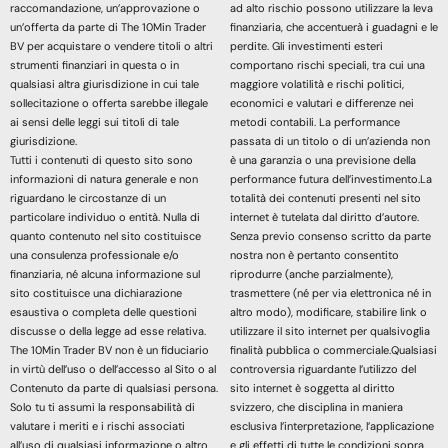
raccomandazione, un’approvazione o
ad alto rischio possono utilizzare la leva
un’offerta da parte di The 10Min Trader
finanziaria, che accentuerà i guadagni e le
BV per acquistare o vendere titoli o altri
perdite. Gli investimenti esteri
strumenti finanziari in questa o in
comportano rischi speciali, tra cui una
qualsiasi altra giurisdizione in cui tale
maggiore volatilità e rischi politici,
sollecitazione o offerta sarebbe illegale
economici e valutari e differenze nei
ai sensi delle leggi sui titoli di tale
metodi contabili. La performance
giurisdizione.
passata di un titolo o di un’azienda non
Tutti i contenuti di questo sito sono
è una garanzia o una previsione della
informazioni di natura generale e non
performance futura dell’investimento.La
riguardano le circostanze di un
totalità dei contenuti presenti nel sito
particolare individuo o entità. Nulla di
internet è tutelata dal diritto d’autore.
quanto contenuto nel sito costituisce
Senza previo consenso scritto da parte
una consulenza professionale e/o
nostra non è pertanto consentito
finanziaria, né alcuna informazione sul
riprodurre (anche parzialmente),
sito costituisce una dichiarazione
trasmettere (né per via elettronica né in
esaustiva o completa delle questioni
altro modo), modificare, stabilire link o
discusse o della legge ad esse relativa.
utilizzare il sito internet per qualsivoglia
The 10Min Trader BV non è un fiduciario
finalità pubblica o commerciale.Qualsiasi
in virtù dell’uso o dell’accesso al Sito o al
controversia riguardante l’utilizzo del
Contenuto da parte di qualsiasi persona.
sito internet è soggetta al diritto
Solo tu ti assumi la responsabilità di
svizzero, che disciplina in maniera
valutare i meriti e i rischi associati
esclusiva l’interpretazione, l’applicazione
all’uso di qualsiasi informazione o altro
e gli effetti di tutte le condizioni sopra