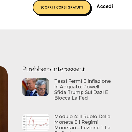
Accedi
SCOPRI I CORSI GRATUITI
Ptrebbero interessarti:
Tassi Fermi E Inflazione
In Agguato: Powell
Sfida Trump Sui Dazi E
Blocca La Fed
Modulo 4: Il Ruolo Della
Moneta E I Regimi
Monetari – Lezione 1: La