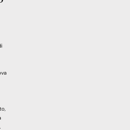
i
ova
o
to,
a
.