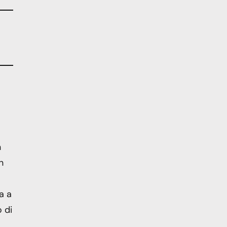
n
n
a a
 di