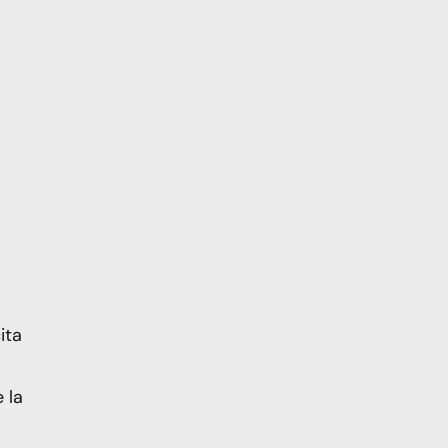
ita
 la