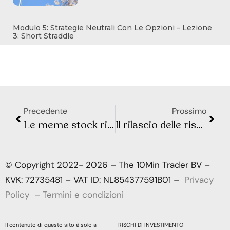
Modulo 5: Strategie Neutrali Con Le Opzioni – Lezione
3: Short Straddle
Precedente
Prossimo
Le meme stock ritornano in voga: siamo prossimi al gamma squeeze?
Il rilascio delle riserve di petrolio non limiterà i rischi al rialzo
© Copyright 2022- 2026 – The 10Min Trader BV –
KVK: 72735481 – VAT ID: NL854377591B01 –
Privacy
Policy
–
Termini e condizioni
Il contenuto di questo sito è solo a
RISCHI DI INVESTIMENTO