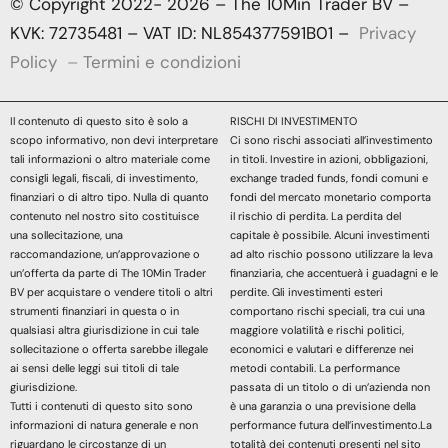
© Copyright 2022- 2026 – The 10Min Trader BV –
KVK: 72735481 – VAT ID: NL854377591B01 –
Privacy
Policy
–
Termini e condizioni
Il contenuto di questo sito è solo a
RISCHI DI INVESTIMENTO
scopo informativo, non devi interpretare
Ci sono rischi associati all’investimento
tali informazioni o altro materiale come
in titoli. Investire in azioni, obbligazioni,
consigli legali, fiscali, di investimento,
exchange traded funds, fondi comuni e
finanziari o di altro tipo. Nulla di quanto
fondi del mercato monetario comporta
contenuto nel nostro sito costituisce
il rischio di perdita. La perdita del
una sollecitazione, una
capitale è possibile. Alcuni investimenti
raccomandazione, un’approvazione o
ad alto rischio possono utilizzare la leva
un’offerta da parte di The 10Min Trader
finanziaria, che accentuerà i guadagni e le
BV per acquistare o vendere titoli o altri
perdite. Gli investimenti esteri
strumenti finanziari in questa o in
comportano rischi speciali, tra cui una
qualsiasi altra giurisdizione in cui tale
maggiore volatilità e rischi politici,
sollecitazione o offerta sarebbe illegale
economici e valutari e differenze nei
ai sensi delle leggi sui titoli di tale
metodi contabili. La performance
giurisdizione.
passata di un titolo o di un’azienda non
Tutti i contenuti di questo sito sono
è una garanzia o una previsione della
informazioni di natura generale e non
performance futura dell’investimento.La
riguardano le circostanze di un
totalità dei contenuti presenti nel sito