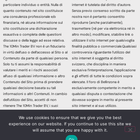
particolare individuo o entità. Nulla di
internet è tutelata dal diritto d’autore.
quanto contenuto nel sito costituisce
Senza previo consenso scritto da parte
una consulenza professionale e/o
nostra non è pertanto consentito
finanziaria, né alcuna informazione sul
riprodurre (anche parzialmente),
sito costituisce una dichiarazione
trasmettere (né per via elettronica né in
esaustiva o completa delle questioni
altro modo), modificare, stabilire link o
discusse o della legge ad esse relativa.
utilizzare il sito internet per qualsivoglia
The 10Min Trader BV non è un fiduciario
finalità pubblica o commerciale.Qualsiasi
in virtù dell’uso o dell’accesso al Sito o al
controversia riguardante l’utilizzo del
Contenuto da parte di qualsiasi persona.
sito internet è soggetta al diritto
Solo tu ti assumi la responsabilità di
svizzero, che disciplina in maniera
valutare i meriti e i rischi associati
esclusiva l’interpretazione, l’applicazione
all’uso di qualsiasi informazione o altro
e gli effetti di tutte le condizioni sopra
Contenuto del Sito prima di prendere
elencate. Il foro di Bellinzona è
qualsiasi decisione basata su tali
esclusivamente competente in merito a
informazioni o altri Contenuti. In cambio
qualsiasi disputa o contestazione che
dell’utilizzo del Sito, accetti di non
dovesse sorgere in merito al presente
ritenere The 10Min Trader BV, i suoi
sito internet e al suo utilizzo.
affiliati o qualsiasi terzo fornitore di
Accedendo e continuando nella lettura
We use cookies to ensure that we give you the best
servizi responsabile di eventuali
dei contenuti di questo sito Web
experience on our website. If you continue to use this site we
richieste di risarcimento danni derivanti
dichiari di aver letto, compreso e
da qualsiasi decisione presa sulla base
accettato le sopracitate informazioni
will assume that you are happy with it.
di informazioni o altri Contenuti messi a
legali.
Ok