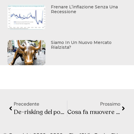
Frenare L’inflazione Senza Una
Recessione
Siamo In Un Nuovo Mercato
Rialzista?
Precedente
Prossimo
De-risking del portafoglio: considera gli high yield bond!
Cosa fa muovere i mercati? Sintesi Macro – Settimana 20