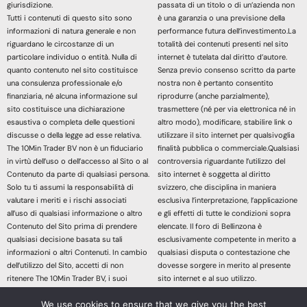
giurisdizione.
passata di un titolo o di un’azienda non
Tutti i contenuti di questo sito sono
è una garanzia o una previsione della
informazioni di natura generale e non
performance futura dell’investimento.La
riguardano le circostanze di un
totalità dei contenuti presenti nel sito
particolare individuo o entità. Nulla di
internet è tutelata dal diritto d’autore.
quanto contenuto nel sito costituisce
Senza previo consenso scritto da parte
una consulenza professionale e/o
nostra non è pertanto consentito
finanziaria, né alcuna informazione sul
riprodurre (anche parzialmente),
sito costituisce una dichiarazione
trasmettere (né per via elettronica né in
esaustiva o completa delle questioni
altro modo), modificare, stabilire link o
discusse o della legge ad esse relativa.
utilizzare il sito internet per qualsivoglia
The 10Min Trader BV non è un fiduciario
finalità pubblica o commerciale.Qualsiasi
in virtù dell’uso o dell’accesso al Sito o al
controversia riguardante l’utilizzo del
Contenuto da parte di qualsiasi persona.
sito internet è soggetta al diritto
Solo tu ti assumi la responsabilità di
svizzero, che disciplina in maniera
valutare i meriti e i rischi associati
esclusiva l’interpretazione, l’applicazione
all’uso di qualsiasi informazione o altro
e gli effetti di tutte le condizioni sopra
Contenuto del Sito prima di prendere
elencate. Il foro di Bellinzona è
qualsiasi decisione basata su tali
esclusivamente competente in merito a
informazioni o altri Contenuti. In cambio
qualsiasi disputa o contestazione che
dell’utilizzo del Sito, accetti di non
dovesse sorgere in merito al presente
ritenere The 10Min Trader BV, i suoi
sito internet e al suo utilizzo.
affiliati o qualsiasi terzo fornitore di
Accedendo e continuando nella lettura
We use cookies to ensure that we give you the best
servizi responsabile di eventuali
dei contenuti di questo sito Web