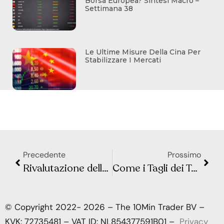
Borsa Europea? Sintesi Macro –
Settimana 38
Le Ultime Misure Della Cina Per
Stabilizzare I Mercati
Precedente
Prossimo
Rivalutazione delle Pensioni nel 2025: Tutto Quello che Devi Sapere
Come i Tagli dei Tassi della BCE Stanno Influenzando Mutui, Prestiti e Conti Deposito
© Copyright 2022- 2026 – The 10Min Trader BV –
KVK: 72735481 – VAT ID: NL854377591B01 –
Privacy