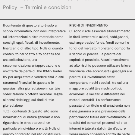
Policy
–
Termini e condizioni
Il contenuto di questo sito è solo a
RISCHI DI INVESTIMENTO
scopo informativo, non devi interpretare
Ci sono rischi associati all’investimento
tali informazioni o altro materiale come
in titoli. Investire in azioni, obbligazioni,
consigli legali, fiscali, di investimento,
exchange traded funds, fondi comuni e
finanziari o di altro tipo. Nulla di quanto
fondi del mercato monetario comporta
contenuto nel nostro sito costituisce
il rischio di perdita. La perdita del
una sollecitazione, una
capitale è possibile. Alcuni investimenti
raccomandazione, un’approvazione o
ad alto rischio possono utilizzare la leva
un’offerta da parte di The 10Min Trader
finanziaria, che accentuerà i guadagni e le
BV per acquistare o vendere titoli o altri
perdite. Gli investimenti esteri
strumenti finanziari in questa o in
comportano rischi speciali, tra cui una
qualsiasi altra giurisdizione in cui tale
maggiore volatilità e rischi politici,
sollecitazione o offerta sarebbe illegale
economici e valutari e differenze nei
ai sensi delle leggi sui titoli di tale
metodi contabili. La performance
giurisdizione.
passata di un titolo o di un’azienda non
Tutti i contenuti di questo sito sono
è una garanzia o una previsione della
informazioni di natura generale e non
performance futura dell’investimento.La
riguardano le circostanze di un
totalità dei contenuti presenti nel sito
particolare individuo o entità. Nulla di
internet è tutelata dal diritto d’autore.
quanto contenuto nel sito costituisce
Senza previo consenso scritto da parte