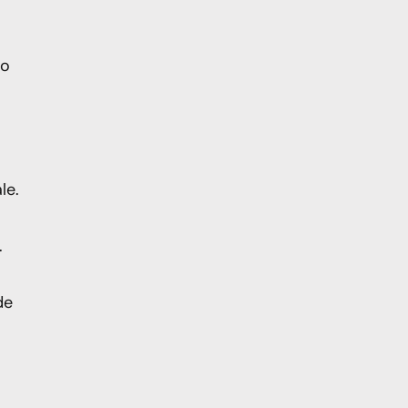
no
le.
.
de