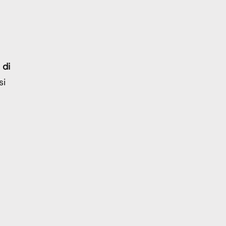
 di
si
l