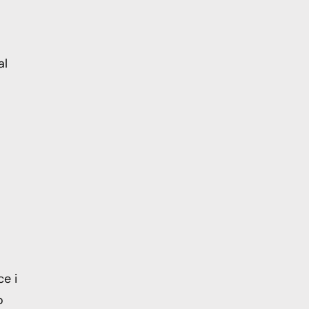
al
ce i
o