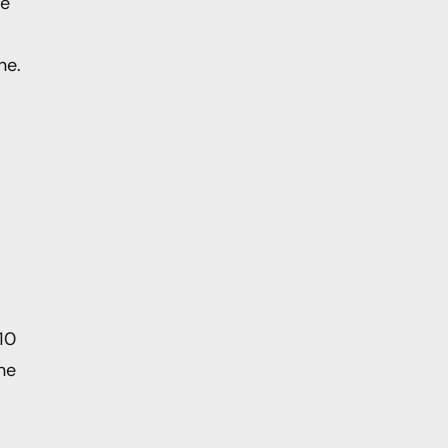
le
ne.
 10
one