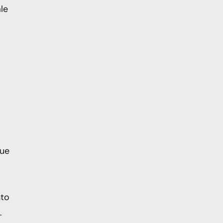
le
sue
nto
.