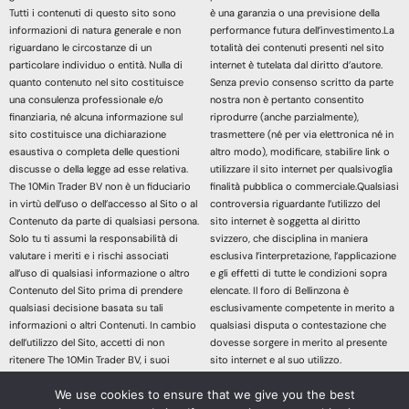
Tutti i contenuti di questo sito sono
è una garanzia o una previsione della
informazioni di natura generale e non
performance futura dell’investimento.La
riguardano le circostanze di un
totalità dei contenuti presenti nel sito
particolare individuo o entità. Nulla di
internet è tutelata dal diritto d’autore.
quanto contenuto nel sito costituisce
Senza previo consenso scritto da parte
una consulenza professionale e/o
nostra non è pertanto consentito
finanziaria, né alcuna informazione sul
riprodurre (anche parzialmente),
sito costituisce una dichiarazione
trasmettere (né per via elettronica né in
esaustiva o completa delle questioni
altro modo), modificare, stabilire link o
discusse o della legge ad esse relativa.
utilizzare il sito internet per qualsivoglia
The 10Min Trader BV non è un fiduciario
finalità pubblica o commerciale.Qualsiasi
in virtù dell’uso o dell’accesso al Sito o al
controversia riguardante l’utilizzo del
Contenuto da parte di qualsiasi persona.
sito internet è soggetta al diritto
Solo tu ti assumi la responsabilità di
svizzero, che disciplina in maniera
valutare i meriti e i rischi associati
esclusiva l’interpretazione, l’applicazione
all’uso di qualsiasi informazione o altro
e gli effetti di tutte le condizioni sopra
Contenuto del Sito prima di prendere
elencate. Il foro di Bellinzona è
qualsiasi decisione basata su tali
esclusivamente competente in merito a
informazioni o altri Contenuti. In cambio
qualsiasi disputa o contestazione che
dell’utilizzo del Sito, accetti di non
dovesse sorgere in merito al presente
ritenere The 10Min Trader BV, i suoi
sito internet e al suo utilizzo.
affiliati o qualsiasi terzo fornitore di
Accedendo e continuando nella lettura
We use cookies to ensure that we give you the best
servizi responsabile di eventuali
dei contenuti di questo sito Web