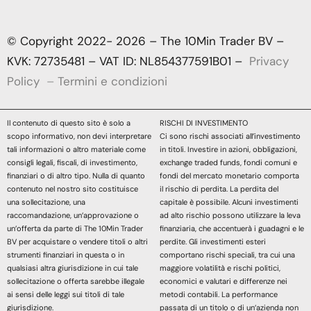
© Copyright 2022- 2026 – The 10Min Trader BV –
KVK: 72735481 – VAT ID: NL854377591B01 –
Privacy
Policy
–
Termini e condizioni
Il contenuto di questo sito è solo a
RISCHI DI INVESTIMENTO
scopo informativo, non devi interpretare
Ci sono rischi associati all’investimento
tali informazioni o altro materiale come
in titoli. Investire in azioni, obbligazioni,
consigli legali, fiscali, di investimento,
exchange traded funds, fondi comuni e
finanziari o di altro tipo. Nulla di quanto
fondi del mercato monetario comporta
contenuto nel nostro sito costituisce
il rischio di perdita. La perdita del
una sollecitazione, una
capitale è possibile. Alcuni investimenti
raccomandazione, un’approvazione o
ad alto rischio possono utilizzare la leva
un’offerta da parte di The 10Min Trader
finanziaria, che accentuerà i guadagni e le
BV per acquistare o vendere titoli o altri
perdite. Gli investimenti esteri
strumenti finanziari in questa o in
comportano rischi speciali, tra cui una
qualsiasi altra giurisdizione in cui tale
maggiore volatilità e rischi politici,
sollecitazione o offerta sarebbe illegale
economici e valutari e differenze nei
ai sensi delle leggi sui titoli di tale
metodi contabili. La performance
giurisdizione.
passata di un titolo o di un’azienda non