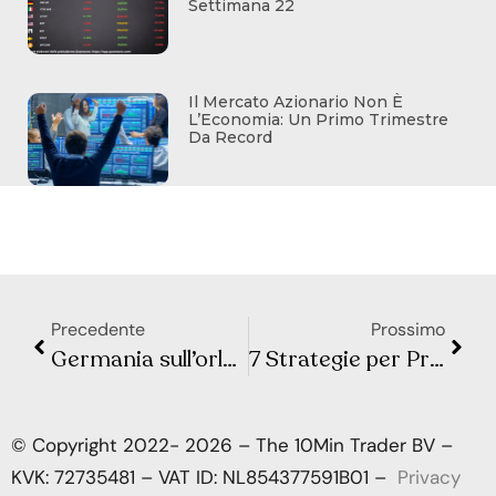
Settimana 22
Il Mercato Azionario Non È
L’Economia: Un Primo Trimestre
Da Record
Precedente
Prossimo
Germania sull’orlo del Declino Economico: ecco le possibili vie d’uscita
7 Strategie per Proteggere i Tuoi Soldi dall’Incertezza Economica
© Copyright 2022- 2026 – The 10Min Trader BV –
KVK: 72735481 – VAT ID: NL854377591B01 –
Privacy