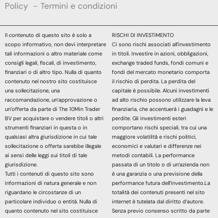
Policy
–
Termini e condizioni
Il contenuto di questo sito è solo a
RISCHI DI INVESTIMENTO
scopo informativo, non devi interpretare
Ci sono rischi associati all’investimento
tali informazioni o altro materiale come
in titoli. Investire in azioni, obbligazioni,
consigli legali, fiscali, di investimento,
exchange traded funds, fondi comuni e
finanziari o di altro tipo. Nulla di quanto
fondi del mercato monetario comporta
contenuto nel nostro sito costituisce
il rischio di perdita. La perdita del
una sollecitazione, una
capitale è possibile. Alcuni investimenti
raccomandazione, un’approvazione o
ad alto rischio possono utilizzare la leva
un’offerta da parte di The 10Min Trader
finanziaria, che accentuerà i guadagni e le
BV per acquistare o vendere titoli o altri
perdite. Gli investimenti esteri
strumenti finanziari in questa o in
comportano rischi speciali, tra cui una
qualsiasi altra giurisdizione in cui tale
maggiore volatilità e rischi politici,
sollecitazione o offerta sarebbe illegale
economici e valutari e differenze nei
ai sensi delle leggi sui titoli di tale
metodi contabili. La performance
giurisdizione.
passata di un titolo o di un’azienda non
Tutti i contenuti di questo sito sono
è una garanzia o una previsione della
informazioni di natura generale e non
performance futura dell’investimento.La
riguardano le circostanze di un
totalità dei contenuti presenti nel sito
particolare individuo o entità. Nulla di
internet è tutelata dal diritto d’autore.
quanto contenuto nel sito costituisce
Senza previo consenso scritto da parte