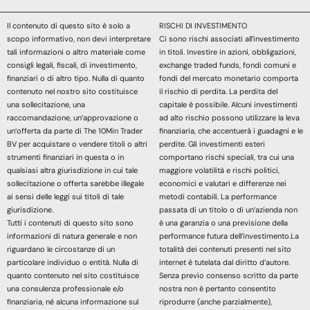
Il contenuto di questo sito è solo a
RISCHI DI INVESTIMENTO
scopo informativo, non devi interpretare
Ci sono rischi associati all’investimento
tali informazioni o altro materiale come
in titoli. Investire in azioni, obbligazioni,
consigli legali, fiscali, di investimento,
exchange traded funds, fondi comuni e
finanziari o di altro tipo. Nulla di quanto
fondi del mercato monetario comporta
contenuto nel nostro sito costituisce
il rischio di perdita. La perdita del
una sollecitazione, una
capitale è possibile. Alcuni investimenti
raccomandazione, un’approvazione o
ad alto rischio possono utilizzare la leva
un’offerta da parte di The 10Min Trader
finanziaria, che accentuerà i guadagni e le
BV per acquistare o vendere titoli o altri
perdite. Gli investimenti esteri
strumenti finanziari in questa o in
comportano rischi speciali, tra cui una
qualsiasi altra giurisdizione in cui tale
maggiore volatilità e rischi politici,
sollecitazione o offerta sarebbe illegale
economici e valutari e differenze nei
ai sensi delle leggi sui titoli di tale
metodi contabili. La performance
giurisdizione.
passata di un titolo o di un’azienda non
Tutti i contenuti di questo sito sono
è una garanzia o una previsione della
informazioni di natura generale e non
performance futura dell’investimento.La
riguardano le circostanze di un
totalità dei contenuti presenti nel sito
particolare individuo o entità. Nulla di
internet è tutelata dal diritto d’autore.
quanto contenuto nel sito costituisce
Senza previo consenso scritto da parte
una consulenza professionale e/o
nostra non è pertanto consentito
finanziaria, né alcuna informazione sul
riprodurre (anche parzialmente),