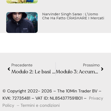
Narvinder Singh Sarao : L’Uomo
Che Ha Fatto CRASHARE I Mercati
Precedente
Prossimo
Modulo 2: Le basi dell’Analisi Volumetrica – Lezione 3: La Lotta tra Buyers e Sellers
Modulo 3: Accumuli, Distribuzioni e Rotazioni del Prezzo – Lezione 1: Accumulo e Distribuzione
© Copyright 2022- 2026 – The 10Min Trader BV –
KVK: 72735481 – VAT ID: NL854377591B01 –
Privacy
Policy
–
Termini e condizioni