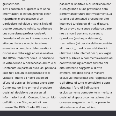
giurisdizione.
passata di un titolo o di un’azienda non
Tutti i contenuti di questo sito sono
è una garanzia o una previsione della
informazioni di natura generale e non
performance futura dell’investimento.La
riguardano le circostanze di un
totalità dei contenuti presenti nel sito
particolare individuo o entità. Nulla di
internet è tutelata dal diritto d’autore.
quanto contenuto nel sito costituisce
Senza previo consenso scritto da parte
una consulenza professionale e/o
nostra non è pertanto consentito
finanziaria, né alcuna informazione sul
riprodurre (anche parzialmente),
sito costituisce una dichiarazione
trasmettere (né per via elettronica né in
esaustiva o completa delle questioni
altro modo), modificare, stabilire link o
discusse o della legge ad esse relativa.
utilizzare il sito internet per qualsivoglia
The 10Min Trader BV non è un fiduciario
finalità pubblica o commerciale.Qualsiasi
in virtù dell’uso o dell’accesso al Sito o al
controversia riguardante l’utilizzo del
Contenuto da parte di qualsiasi persona.
sito internet è soggetta al diritto
Solo tu ti assumi la responsabilità di
svizzero, che disciplina in maniera
valutare i meriti e i rischi associati
esclusiva l’interpretazione, l’applicazione
all’uso di qualsiasi informazione o altro
e gli effetti di tutte le condizioni sopra
Contenuto del Sito prima di prendere
elencate. Il foro di Bellinzona è
qualsiasi decisione basata su tali
esclusivamente competente in merito a
informazioni o altri Contenuti. In cambio
qualsiasi disputa o contestazione che
dell’utilizzo del Sito, accetti di non
dovesse sorgere in merito al presente
ritenere The 10Min Trader BV, i suoi
sito internet e al suo utilizzo.
affiliati o qualsiasi terzo fornitore di
Accedendo e continuando nella lettura