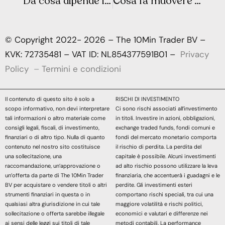
Da cosa dipende il prezzo della benzina in Europa?
Cosa fa muovere Wall Street e la Borsa Europea? Sintesi Macro – Settimana 50
© Copyright 2022- 2026 – The 10Min Trader BV –
KVK: 72735481 – VAT ID: NL854377591B01 –
Privacy
Policy
–
Termini e condizioni
Il contenuto di questo sito è solo a
RISCHI DI INVESTIMENTO
scopo informativo, non devi interpretare
Ci sono rischi associati all’investimento
tali informazioni o altro materiale come
in titoli. Investire in azioni, obbligazioni,
consigli legali, fiscali, di investimento,
exchange traded funds, fondi comuni e
finanziari o di altro tipo. Nulla di quanto
fondi del mercato monetario comporta
contenuto nel nostro sito costituisce
il rischio di perdita. La perdita del
una sollecitazione, una
capitale è possibile. Alcuni investimenti
raccomandazione, un’approvazione o
ad alto rischio possono utilizzare la leva
un’offerta da parte di The 10Min Trader
finanziaria, che accentuerà i guadagni e le
BV per acquistare o vendere titoli o altri
perdite. Gli investimenti esteri
strumenti finanziari in questa o in
comportano rischi speciali, tra cui una
qualsiasi altra giurisdizione in cui tale
maggiore volatilità e rischi politici,
sollecitazione o offerta sarebbe illegale
economici e valutari e differenze nei
ai sensi delle leggi sui titoli di tale
metodi contabili. La performance