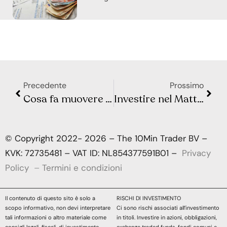
Precedente
Prossimo
Cosa fa muovere Wall Street e la Borsa Europea? Sintesi Macro – Settimana 21
Investire nel Mattone Senza Comprare Casa: la Rendita Passiva che Non Ti Aspetti
© Copyright 2022- 2026 – The 10Min Trader BV –
KVK: 72735481 – VAT ID: NL854377591B01 –
Privacy
Policy
–
Termini e condizioni
Il contenuto di questo sito è solo a
RISCHI DI INVESTIMENTO
scopo informativo, non devi interpretare
Ci sono rischi associati all’investimento
tali informazioni o altro materiale come
in titoli. Investire in azioni, obbligazioni,
consigli legali, fiscali, di investimento,
exchange traded funds, fondi comuni e