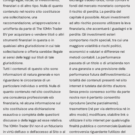
finanziari o di altro tipo. Nulla di quanto
fondi del mercato monetario comporta
contenuto nel nostro sito costituisce
il rischio di perdita. La perdita del
una sollecitazione, una
capitale è possibile. Alcuni investimenti
raccomandazione, un’approvazione o
ad alto rischio possono utilizzare la leva
un’offerta da parte di The 10Min Trader
finanziaria, che accentuerà i guadagni e le
BV per acquistare o vendere titoli o altri
perdite. Gli investimenti esteri
strumenti finanziari in questa o in
comportano rischi speciali, tra cui una
qualsiasi altra giurisdizione in cui tale
maggiore volatilità e rischi politici,
sollecitazione o offerta sarebbe illegale
economici e valutari e differenze nei
ai sensi delle leggi sui titoli di tale
metodi contabili. La performance
giurisdizione.
passata di un titolo o di un’azienda non
Tutti i contenuti di questo sito sono
è una garanzia o una previsione della
informazioni di natura generale e non
performance futura dell’investimento.La
riguardano le circostanze di un
totalità dei contenuti presenti nel sito
particolare individuo o entità. Nulla di
internet è tutelata dal diritto d’autore.
quanto contenuto nel sito costituisce
Senza previo consenso scritto da parte
una consulenza professionale e/o
nostra non è pertanto consentito
finanziaria, né alcuna informazione sul
riprodurre (anche parzialmente),
sito costituisce una dichiarazione
trasmettere (né per via elettronica né in
esaustiva o completa delle questioni
altro modo), modificare, stabilire link o
discusse o della legge ad esse relativa.
utilizzare il sito internet per qualsivoglia
The 10Min Trader BV non è un fiduciario
finalità pubblica o commerciale.Qualsiasi
in virtù dell’uso o dell’accesso al Sito o al
controversia riguardante l’utilizzo del