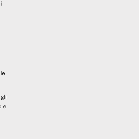
i
 le
gli
o e