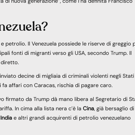
a di nuova generazione”, come l’ha definita Francisco
enezuela?
e petrolio. Il Venezuela possiede le riserve di greggio 
ali fonti di migranti verso gli USA, secondo Trump. Il
 diretto.
ato decine di migliaia di criminali violenti negli Stati
i fa affari con Caracas, rischia di pagare caro.
tivo firmato da Trump dà mano libera al Segretario di S
iffa. In cima alla lista nera c’è la
Cina
, già bersaglio di
,
India
e altri grandi acquirenti di petrolio venezuelano