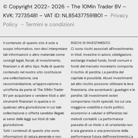
© Copyright 2022- 2026 – The 10Min Trader BV –
KVK: 72735481 – VAT ID: NL854377591B01 –
Privacy
Policy
–
Termini e condizioni
Il contenuto di questo sito è solo a
RISCHI DI INVESTIMENTO
scopo informativo, non devi interpretare
Ci sono rischi associati all’investimento
tali informazioni o altro materiale come
in titoli. Investire in azioni, obbligazioni,
consigli legali, fiscali, di investimento,
exchange traded funds, fondi comuni e
finanziari o di altro tipo. Nulla di quanto
fondi del mercato monetario comporta
contenuto nel nostro sito costituisce
il rischio di perdita. La perdita del
una sollecitazione, una
capitale è possibile. Alcuni investimenti
raccomandazione, un’approvazione o
ad alto rischio possono utilizzare la leva
un’offerta da parte di The 10Min Trader
finanziaria, che accentuerà i guadagni e le
BV per acquistare o vendere titoli o altri
perdite. Gli investimenti esteri
strumenti finanziari in questa o in
comportano rischi speciali, tra cui una
qualsiasi altra giurisdizione in cui tale
maggiore volatilità e rischi politici,
sollecitazione o offerta sarebbe illegale
economici e valutari e differenze nei
ai sensi delle leggi sui titoli di tale
metodi contabili. La performance
giurisdizione.
passata di un titolo o di un’azienda non
Tutti i contenuti di questo sito sono
è una garanzia o una previsione della
informazioni di natura generale e non
performance futura dell’investimento.La