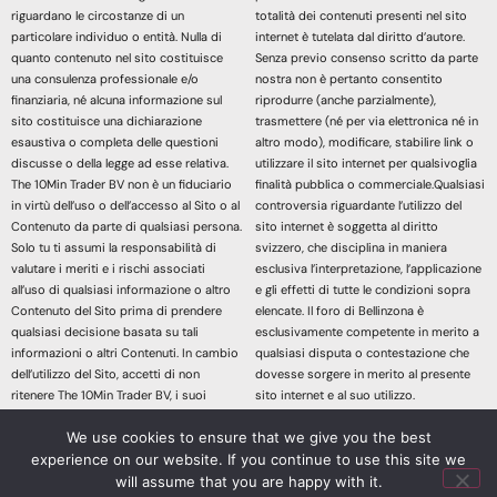
riguardano le circostanze di un
totalità dei contenuti presenti nel sito
particolare individuo o entità. Nulla di
internet è tutelata dal diritto d’autore.
quanto contenuto nel sito costituisce
Senza previo consenso scritto da parte
una consulenza professionale e/o
nostra non è pertanto consentito
finanziaria, né alcuna informazione sul
riprodurre (anche parzialmente),
sito costituisce una dichiarazione
trasmettere (né per via elettronica né in
esaustiva o completa delle questioni
altro modo), modificare, stabilire link o
discusse o della legge ad esse relativa.
utilizzare il sito internet per qualsivoglia
The 10Min Trader BV non è un fiduciario
finalità pubblica o commerciale.Qualsiasi
in virtù dell’uso o dell’accesso al Sito o al
controversia riguardante l’utilizzo del
Contenuto da parte di qualsiasi persona.
sito internet è soggetta al diritto
Solo tu ti assumi la responsabilità di
svizzero, che disciplina in maniera
valutare i meriti e i rischi associati
esclusiva l’interpretazione, l’applicazione
all’uso di qualsiasi informazione o altro
e gli effetti di tutte le condizioni sopra
Contenuto del Sito prima di prendere
elencate. Il foro di Bellinzona è
qualsiasi decisione basata su tali
esclusivamente competente in merito a
informazioni o altri Contenuti. In cambio
qualsiasi disputa o contestazione che
dell’utilizzo del Sito, accetti di non
dovesse sorgere in merito al presente
ritenere The 10Min Trader BV, i suoi
sito internet e al suo utilizzo.
affiliati o qualsiasi terzo fornitore di
Accedendo e continuando nella lettura
We use cookies to ensure that we give you the best
servizi responsabile di eventuali
dei contenuti di questo sito Web
richieste di risarcimento danni derivanti
dichiari di aver letto, compreso e
experience on our website. If you continue to use this site we
da qualsiasi decisione presa sulla base
accettato le sopracitate informazioni
will assume that you are happy with it.