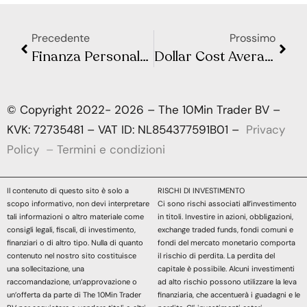
Precedente
Prossimo
Finanza Personale: Perché Ignorarla Potrebbe Costarti Caro
Dollar Cost Averaging: Cos’è e Perché Potrebbe Non Essere la Strategia Migliore
© Copyright 2022- 2026 – The 10Min Trader BV –
KVK: 72735481 – VAT ID: NL854377591B01 –
Privacy
Policy
–
Termini e condizioni
Il contenuto di questo sito è solo a
RISCHI DI INVESTIMENTO
scopo informativo, non devi interpretare
Ci sono rischi associati all’investimento
tali informazioni o altro materiale come
in titoli. Investire in azioni, obbligazioni,
consigli legali, fiscali, di investimento,
exchange traded funds, fondi comuni e
finanziari o di altro tipo. Nulla di quanto
fondi del mercato monetario comporta
contenuto nel nostro sito costituisce
il rischio di perdita. La perdita del
una sollecitazione, una
capitale è possibile. Alcuni investimenti
raccomandazione, un’approvazione o
ad alto rischio possono utilizzare la leva
un’offerta da parte di The 10Min Trader
finanziaria, che accentuerà i guadagni e le