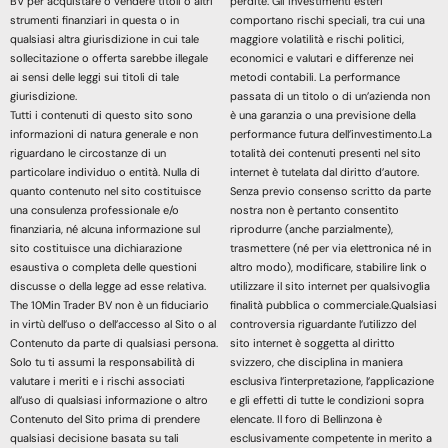
BV per acquistare o vendere titoli o altri
perdite. Gli investimenti esteri
strumenti finanziari in questa o in
comportano rischi speciali, tra cui una
qualsiasi altra giurisdizione in cui tale
maggiore volatilità e rischi politici,
sollecitazione o offerta sarebbe illegale
economici e valutari e differenze nei
ai sensi delle leggi sui titoli di tale
metodi contabili. La performance
giurisdizione.
passata di un titolo o di un’azienda non
Tutti i contenuti di questo sito sono
è una garanzia o una previsione della
informazioni di natura generale e non
performance futura dell’investimento.La
riguardano le circostanze di un
totalità dei contenuti presenti nel sito
particolare individuo o entità. Nulla di
internet è tutelata dal diritto d’autore.
quanto contenuto nel sito costituisce
Senza previo consenso scritto da parte
una consulenza professionale e/o
nostra non è pertanto consentito
finanziaria, né alcuna informazione sul
riprodurre (anche parzialmente),
sito costituisce una dichiarazione
trasmettere (né per via elettronica né in
esaustiva o completa delle questioni
altro modo), modificare, stabilire link o
discusse o della legge ad esse relativa.
utilizzare il sito internet per qualsivoglia
The 10Min Trader BV non è un fiduciario
finalità pubblica o commerciale.Qualsiasi
in virtù dell’uso o dell’accesso al Sito o al
controversia riguardante l’utilizzo del
Contenuto da parte di qualsiasi persona.
sito internet è soggetta al diritto
Solo tu ti assumi la responsabilità di
svizzero, che disciplina in maniera
valutare i meriti e i rischi associati
esclusiva l’interpretazione, l’applicazione
all’uso di qualsiasi informazione o altro
e gli effetti di tutte le condizioni sopra
Contenuto del Sito prima di prendere
elencate. Il foro di Bellinzona è
qualsiasi decisione basata su tali
esclusivamente competente in merito a