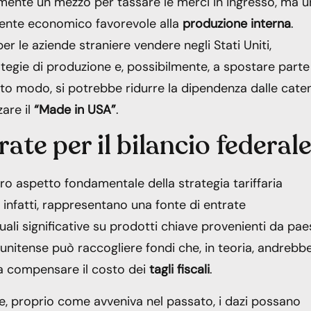
emente un mezzo per tassare le merci in ingresso, ma u
iente economico favorevole alla
produzione interna
.
r le aziende straniere vendere negli Stati Uniti,
ategie di produzione e, possibilmente, a spostare parte
sto modo, si potrebbe ridurre la dipendenza dalle cate
are il
“Made in USA”
.
ate per il bilancio federal
tro aspetto fondamentale della strategia tariffaria
i, infatti, rappresentano una fonte di entrate
ali significative su prodotti chiave provenienti da pae
unitense può raccogliere fondi che, in teoria, andrebb
 a compensare il costo dei
tagli fiscali
.
he, proprio come avveniva nel passato, i dazi possano