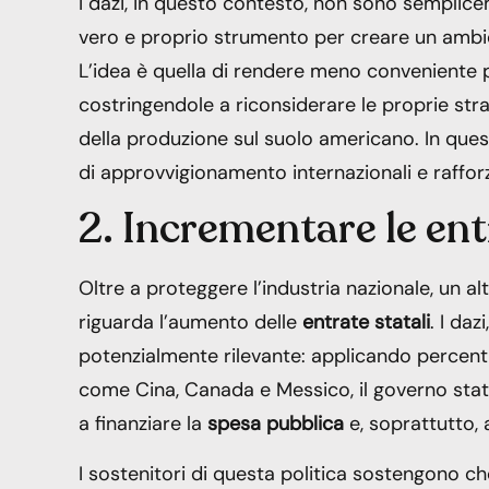
I dazi, in questo contesto, non sono semplic
vero e proprio strumento per creare un amb
L’idea è quella di rendere meno conveniente pe
costringendole a riconsiderare le proprie str
della produzione sul suolo americano. In que
di approvvigionamento internazionali e rafforz
2. Incrementare le entr
Oltre a proteggere l’industria nazionale, un al
riguarda l’aumento delle
entrate statali
. I daz
potenzialmente rilevante: applicando percentu
come Cina, Canada e Messico, il governo stat
a finanziare la
spesa pubblica
e, soprattutto,
I sostenitori di questa politica sostengono c