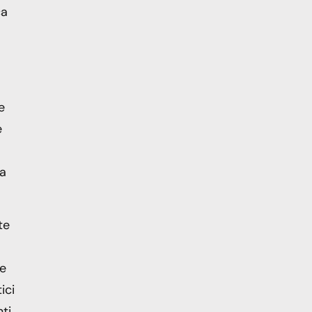
ca
e
e
za
te
te
ici
ti.