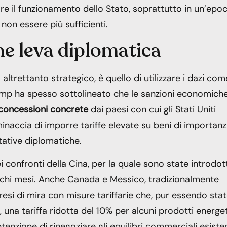
re il funzionamento dello Stato, soprattutto in un’epo
 non essere più sufficienti.
ome leva diplomatica
trettanto strategico, è quello di utilizzare i dazi com
ump ha spesso sottolineato che le sanzioni economich
concessioni concrete
dai paesi con cui gli Stati Uniti
inaccia di imporre tariffe elevate su beni di importan
tative diplomatiche.
 confronti della Cina, per la quale sono state introdot
ochi mesi. Anche Canada e Messico, tradizionalmente
esi di mira con misure tariffarie che, pur essendo sta
 una tariffa ridotta del 10% per alcuni prodotti energet
nzione di rinegoziare gli equilibri commerciali esisten