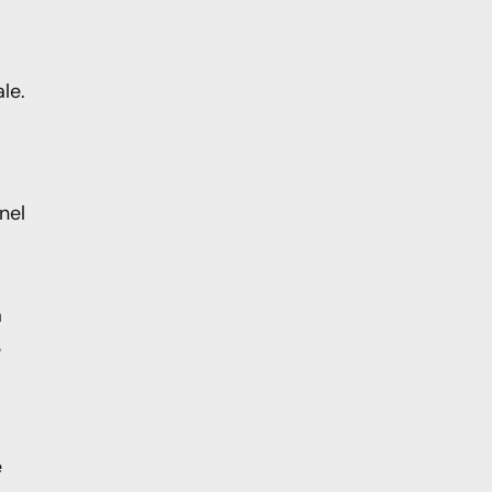
le.
nel
a
e
e