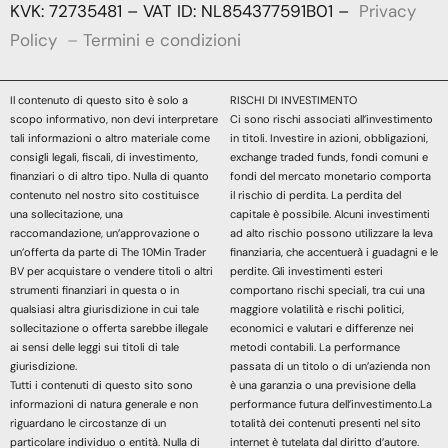
KVK: 72735481 – VAT ID: NL854377591B01 –
Privacy
Policy
–
Termini e condizioni
Il contenuto di questo sito è solo a
RISCHI DI INVESTIMENTO
scopo informativo, non devi interpretare
Ci sono rischi associati all’investimento
tali informazioni o altro materiale come
in titoli. Investire in azioni, obbligazioni,
consigli legali, fiscali, di investimento,
exchange traded funds, fondi comuni e
finanziari o di altro tipo. Nulla di quanto
fondi del mercato monetario comporta
contenuto nel nostro sito costituisce
il rischio di perdita. La perdita del
una sollecitazione, una
capitale è possibile. Alcuni investimenti
raccomandazione, un’approvazione o
ad alto rischio possono utilizzare la leva
un’offerta da parte di The 10Min Trader
finanziaria, che accentuerà i guadagni e le
BV per acquistare o vendere titoli o altri
perdite. Gli investimenti esteri
strumenti finanziari in questa o in
comportano rischi speciali, tra cui una
qualsiasi altra giurisdizione in cui tale
maggiore volatilità e rischi politici,
sollecitazione o offerta sarebbe illegale
economici e valutari e differenze nei
ai sensi delle leggi sui titoli di tale
metodi contabili. La performance
giurisdizione.
passata di un titolo o di un’azienda non
Tutti i contenuti di questo sito sono
è una garanzia o una previsione della
informazioni di natura generale e non
performance futura dell’investimento.La
riguardano le circostanze di un
totalità dei contenuti presenti nel sito
particolare individuo o entità. Nulla di
internet è tutelata dal diritto d’autore.