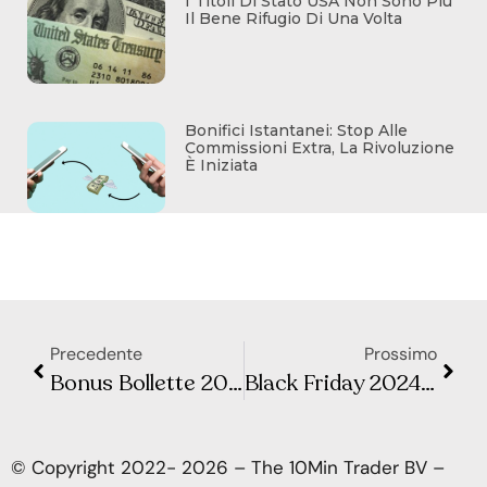
I Titoli Di Stato USA Non Sono Più
Il Bene Rifugio Di Una Volta
Bonifici Istantanei: Stop Alle
Commissioni Extra, La Rivoluzione
È Iniziata
Precedente
Prossimo
Bonus Bollette 2025: Come Funziona e Quanto si Risparmia
Black Friday 2024: Trucchi per Risparmiare e Non Farti Fregare
© Copyright 2022- 2026 – The 10Min Trader BV –