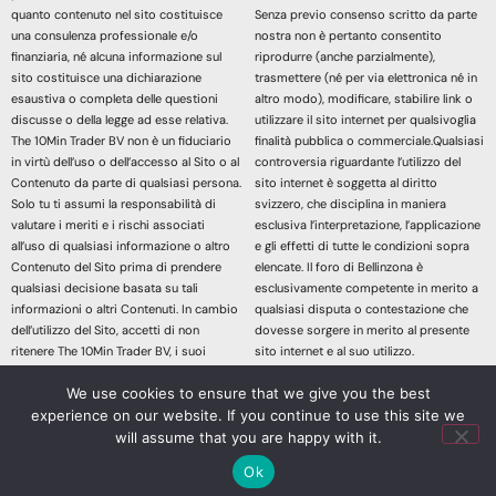
quanto contenuto nel sito costituisce
Senza previo consenso scritto da parte
una consulenza professionale e/o
nostra non è pertanto consentito
finanziaria, né alcuna informazione sul
riprodurre (anche parzialmente),
sito costituisce una dichiarazione
trasmettere (né per via elettronica né in
esaustiva o completa delle questioni
altro modo), modificare, stabilire link o
discusse o della legge ad esse relativa.
utilizzare il sito internet per qualsivoglia
The 10Min Trader BV non è un fiduciario
finalità pubblica o commerciale.Qualsiasi
in virtù dell’uso o dell’accesso al Sito o al
controversia riguardante l’utilizzo del
Contenuto da parte di qualsiasi persona.
sito internet è soggetta al diritto
Solo tu ti assumi la responsabilità di
svizzero, che disciplina in maniera
valutare i meriti e i rischi associati
esclusiva l’interpretazione, l’applicazione
all’uso di qualsiasi informazione o altro
e gli effetti di tutte le condizioni sopra
Contenuto del Sito prima di prendere
elencate. Il foro di Bellinzona è
qualsiasi decisione basata su tali
esclusivamente competente in merito a
informazioni o altri Contenuti. In cambio
qualsiasi disputa o contestazione che
dell’utilizzo del Sito, accetti di non
dovesse sorgere in merito al presente
ritenere The 10Min Trader BV, i suoi
sito internet e al suo utilizzo.
affiliati o qualsiasi terzo fornitore di
Accedendo e continuando nella lettura
We use cookies to ensure that we give you the best
servizi responsabile di eventuali
dei contenuti di questo sito Web
richieste di risarcimento danni derivanti
dichiari di aver letto, compreso e
experience on our website. If you continue to use this site we
da qualsiasi decisione presa sulla base
accettato le sopracitate informazioni
will assume that you are happy with it.
di informazioni o altri Contenuti messi a
legali.
Ok
tua disposizione attraverso il Sito.