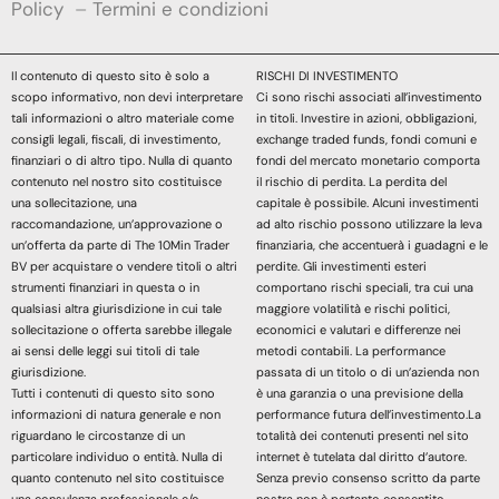
Policy
–
Termini e condizioni
Il contenuto di questo sito è solo a
RISCHI DI INVESTIMENTO
scopo informativo, non devi interpretare
Ci sono rischi associati all’investimento
tali informazioni o altro materiale come
in titoli. Investire in azioni, obbligazioni,
consigli legali, fiscali, di investimento,
exchange traded funds, fondi comuni e
finanziari o di altro tipo. Nulla di quanto
fondi del mercato monetario comporta
contenuto nel nostro sito costituisce
il rischio di perdita. La perdita del
una sollecitazione, una
capitale è possibile. Alcuni investimenti
raccomandazione, un’approvazione o
ad alto rischio possono utilizzare la leva
un’offerta da parte di The 10Min Trader
finanziaria, che accentuerà i guadagni e le
BV per acquistare o vendere titoli o altri
perdite. Gli investimenti esteri
strumenti finanziari in questa o in
comportano rischi speciali, tra cui una
qualsiasi altra giurisdizione in cui tale
maggiore volatilità e rischi politici,
sollecitazione o offerta sarebbe illegale
economici e valutari e differenze nei
ai sensi delle leggi sui titoli di tale
metodi contabili. La performance
giurisdizione.
passata di un titolo o di un’azienda non
Tutti i contenuti di questo sito sono
è una garanzia o una previsione della
informazioni di natura generale e non
performance futura dell’investimento.La
riguardano le circostanze di un
totalità dei contenuti presenti nel sito
particolare individuo o entità. Nulla di
internet è tutelata dal diritto d’autore.
quanto contenuto nel sito costituisce
Senza previo consenso scritto da parte
una consulenza professionale e/o
nostra non è pertanto consentito