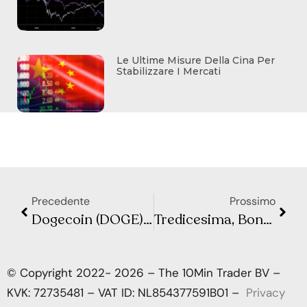
Le Ultime Misure Della Cina Per
Stabilizzare I Mercati
Precedente
Prossimo
Dogecoin (DOGE): Meme, Truffa o Investimento?
Tredicesima, Bonus Natale e Quattordicesima: Tutti gli Extra di Dicembre per Lavoratori e Pensionati
© Copyright 2022- 2026 – The 10Min Trader BV –
KVK: 72735481 – VAT ID: NL854377591B01 –
Privacy